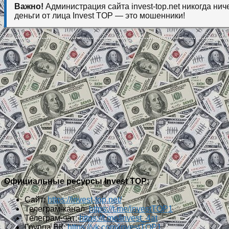
Важно!
Администрация сайта invest-top.net никогда нич
деньги от лица Invest TOP — это мошенники!
Официальные ресурсы Invest TOP:
Сайт:
https://invest-top.net/
Телеграм-канал:
https://t.me/investTOP1
Телеграм-чат:
https://t.me/invest_4at
Группа ВК:
https://vk.com/investTOP1