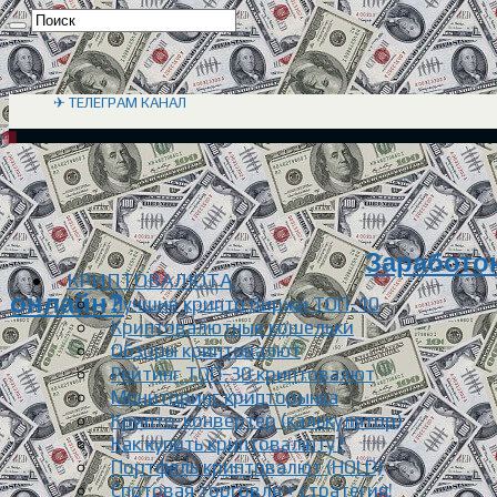
✈ ТЕЛЕГРАМ КАНАЛ
Заработок
КРИПТОВАЛЮТА
онлайн?
Лучшие крипто биржи ТОП-10
Криптовалютные кошельки
Обзоры криптовалют
Рейтинг ТОП-30 криптовалют
Мониторинг крипторынка
Крипто-конвертер (калькулятор)
Как купить криптовалюту?
Портфель криптовалют (HOLD)
Спотовая торговля + стратегия!