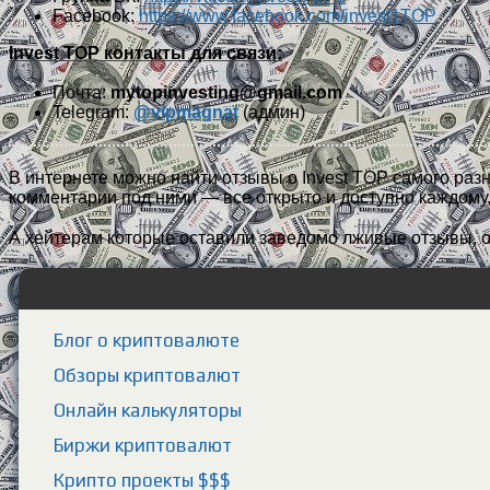
Facebook:
https://www.facebook.com/invest1TOP
Invest TOP контакты для связи:
Почта:
mytopinvesting@gmail.com
Telegram:
@vipmagnat
(админ)
В интернете можно найти отзывы о Invest TOP самого раз
комментарии под ними — все открыто и доступно каждому,
А хейтерам которые оставили заведомо лживые отзывы, о
Блог о криптовалюте
Обзоры криптовалют
Онлайн калькуляторы
Биржи криптовалют
Крипто проекты $$$