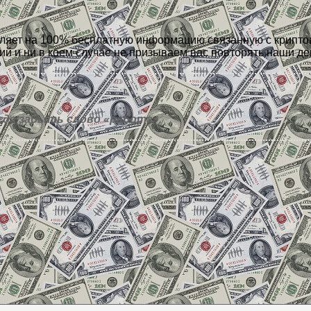
тавляет на 100% бесплатную информацию связанную с крипт
ий и ни в коем случае не призываем вас повторять наши де
гда забыть слово «работа».