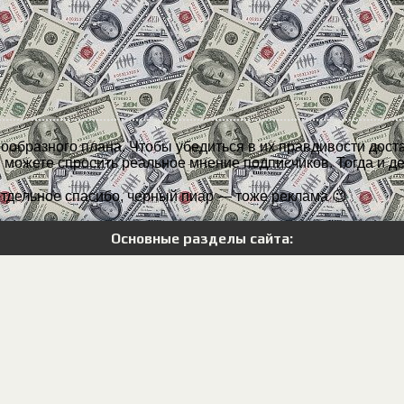
нообразного плана. Чтобы убедиться в их правдивости дос
 можете спросить реальное мнение подписчиков. Тогда и д
тдельное спасибо, черный пиар — тоже реклама 😉
Основные разделы сайта: