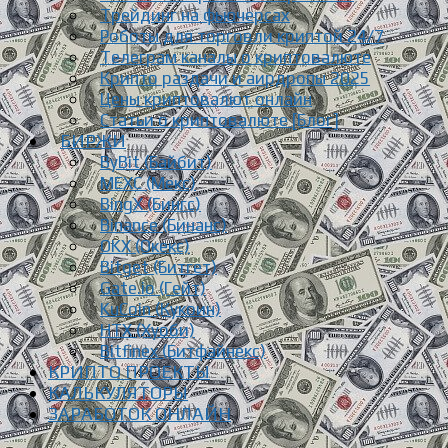
Трейдинг на фьючерсах
Роботы для торговли криптой 24/7
Телеграм каналы о криптовалюте
Крипто раздачи и аирдропы 2025
Цены криптовалют онлайн
Статьи о криптовалюте [Блог]
БИРЖИ
ByBit (Байбит)
MEXC (Мекс)
BingX (Бингс)
Binance (Бинанс)
OKX (Окекс)
Bitget (Битгет)
Gate.io (Гейт)
KuCoin (Кукоин)
HTX (Хуоби)
Bitfinex (Битфайнекс)
КРИПТО ПРОЕКТЫ
КАЛЬКУЛЯТОРЫ
ЗАРАБОТОК ОНЛАЙН