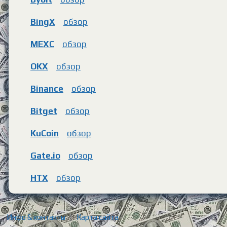
BingX
обзор
MEXC
обзор
OKX
обзор
Binance
обзор
Bitget
обзор
KuCoin
обзор
Gate.io
обзор
HTX
обзор
Инфо & контакты
|
Карта сайта