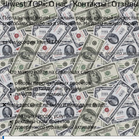
«Invest TOP»: О нас | Контакты | Отзывы
Портал invest-top.net — онлайн ресурс, который предос
способами заработка в интернете. Не даем никаких гарант
📜 Философия Invest TOP:
Разумно инвестировав деньги и время, можно навсе
✅
Что можно найти на страницах сайта:
обзоры перспективных проектов
полезные гайды, инструкции
личный опыт админа
❌
Чего здесь нет, не было и никогда не будет:
платных курсов, услуг
рекламы скам проектов
доверенного управления активами