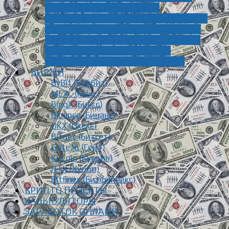
Трейдинг на фьючерсах
Роботы для торговли криптой 24/7
Телеграм каналы о криптовалюте
Крипто раздачи и аирдропы 2025
Цены криптовалют онлайн
Статьи о криптовалюте [Блог]
БИРЖИ
ByBit (Байбит)
MEXC (Мекс)
BingX (Бингс)
Binance (Бинанс)
OKX (Окекс)
Bitget (Битгет)
Gate.io (Гейт)
KuCoin (Кукоин)
HTX (Хуоби)
Bitfinex (Битфайнекс)
КРИПТО ПРОЕКТЫ
КАЛЬКУЛЯТОРЫ
ЗАРАБОТОК ОНЛАЙН