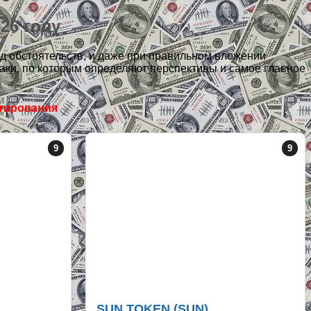
26 году
яд обстоятельств, и даже при правильном вложении
знаки, по которым определяют перспективы и самое главное
стирования
9
9
SUN TOKEN (SUN)