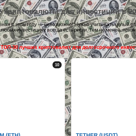
 криптовалюты для инвестиций в 20
вная в этом году — невозможно! Нужно учитывать целый р
 в любых инвестициях всегда есть риски. Тем не менее, при
 ТОП-30 лучших криптовалют для долгосрочного инве
10
M (ETH)
TETHER (USDT)