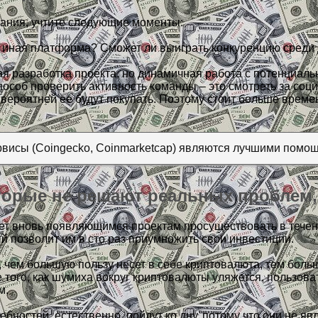
вания, учтите следующие моменты:
 иная платформа? Сможет ли выиграть конкуренцию среди д
ная разработка проекта, но динамичная работа с потенциал
особ проверить активность команды – это смотреть за социа
вероятней ее будут покупать. Поэтому стоит больше времен
сервисы (Coingecko, Coinmarketcap) являются лучшими помо
торые не решают реальных проблем,
ет вновь появляющимся проектам просуществовать в течен
й позволит им в сто раз приумножить свои инвестиции.
 чем большую пользу несет в себе криптовалюта, тем больш
того, как шумиха вокруг криптовалюты уляжется, пользоват
м.
ебностей, естественно, пойдут ко дну, потому что они не я