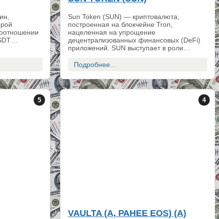
ин,
Sun Token (SUN) — криптовалюта,
орой
построенная на блокчейне Tron,
соотношении
нацеленная на упрощение
 USDT…
децентрализованных финансовых (DeFi)
приложений. SUN выступает в роли…
Подробнее...
5
4
VAULTA (A, РАНЕЕ EOS) (A)