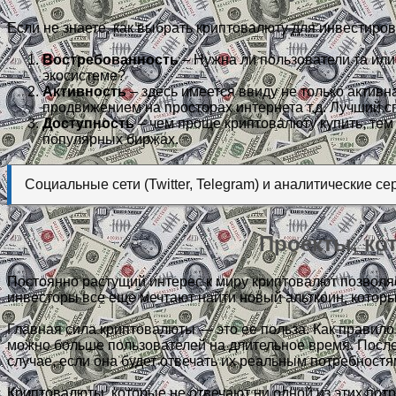
Если не знаете, как выбрать криптовалюту для инвестиро
Востребованность
– Нужна ли пользователи та или
экосистеме?
Активность
– здесь имеется ввиду не только актив
продвижением на просторах интернета т.д. Лучший сп
Доступность
– чем проще криптовалюту купить, тем 
популярных биржах.
Социальные сети (Twitter, Telegram) и аналитические 
Проекты, ко
Постоянно растущий интерес к миру криптовалют позволя
инвесторы все еще мечтают найти новый альткоин, которы
Главная сила криптовалюты — это ее польза. Как правило,
можно больше пользователей на длительное время. После 
случае, если она будет отвечать их реальным потребностя
Криптовалюты, которые не отвечают ни одной из этих потр