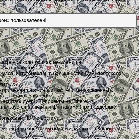
.
воих пользователей!
цифровое золото» и актив-убежище.
сячах проектов.
кулов, интегрирован в большинство DeFi-протоколов.
в.
или AWS.
рименяется в кино, играх, AI и метавселенных.
в к анализу блокчейна.
 масштабирует NFT-проекты на Ethereum.
пользуется банками и финтехами (при поддержке
oneyGram, IBM и другими.
ых криптовалют. Таким образом, меньше 1% крипто