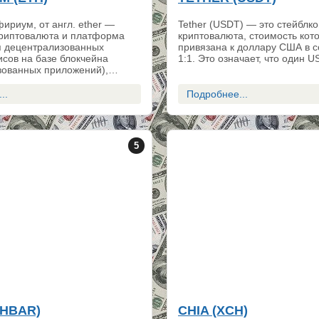
ириум, от англ. ether —
Tether (USDT) — это стейблко
риптовалюта и платформа
криптовалюта, стоимость кот
я децентрализованных
привязана к доллару США в 
сов на базе блокчейна
1:1. Это означает, что один
зованных приложений),…
..
Подробнее...
5
(HBAR)
CHIA (XCH)