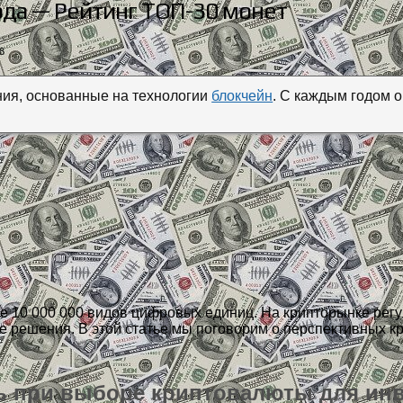
да — Рейтинг ТОП-30 монет
8
ния, основанные на технологии
блокчейн
. С каждым годом 
 10 000 000 видов цифровых единиц. На крипторынке регу
 решения. В этой статье мы поговорим о перспективных кри
ь при выборе криптовалюты для ин