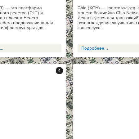
R) — это платформа
Chia (XCH) — криптовалюта, 
ного реестра (DLT) и
монета блокчейна Chia Netwo
ен проекта Hedera
Используется для транзакций 
Hedera предназначена для
вознаграждение за участие в
 инфраструктуры для…
консенсуса…
..
Подробнее...
4