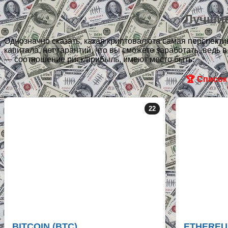
Лучшие
Однозначно сказать, какая криптовалюта самая перспекти
капитала, нет гарантий, что вы сможете заработать, ведь
— соотношение риск/прибыль, имеют место быть.
🏆 Список
22
BITCOIN (BTC)
ETHEREU