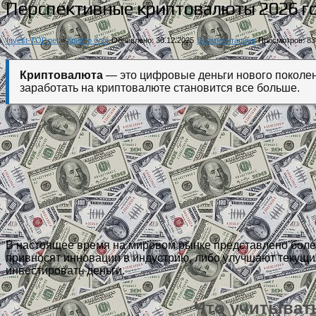
Перспективные криптовалюты 2026 го
Invest-TOP.net
»
Крипто блог
Обновлено: 30.12.2025
5 комментариев
Просмотров: 83
Криптовалюта
— это цифровые деньги нового поколе
заработать на криптовалюте становится все больше.
В настоящее время на мировом рынке представлено более
привносят инновации в индустрию, либо улучшают текущие
инвестировать деньги.
Что учитыват