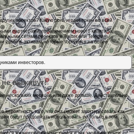
ругих проектов? Какую роль играет токен во всей
ьными партнерами, привлечением нового капитала,
льными сетями проектов в Twitter или Telegram.
и уделить активам, которые торгуются на более
щниками инвесторов.
 не выживут!
ие нескольких месяцев или даже дольше. Действительно,
е вероятность того, что она сможет заинтересовать как
ели будут продолжать использовать ее только в том
вляются жизнеспособными: рынок и так заполнен почти