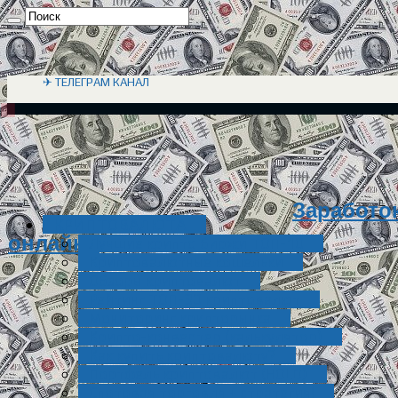
✈ ТЕЛЕГРАМ КАНАЛ
Заработок
КРИПТОВАЛЮТА
онлайн?
Лучшие крипто биржи ТОП-10
Криптовалютные кошельки
Обзоры криптовалют
Рейтинг ТОП-30 криптовалют
Мониторинг крипторынка
Крипто-конвертер (калькулятор)
Как купить криптовалюту?
Портфель криптовалют (HOLD)
Спотовая торговля + стратегия!