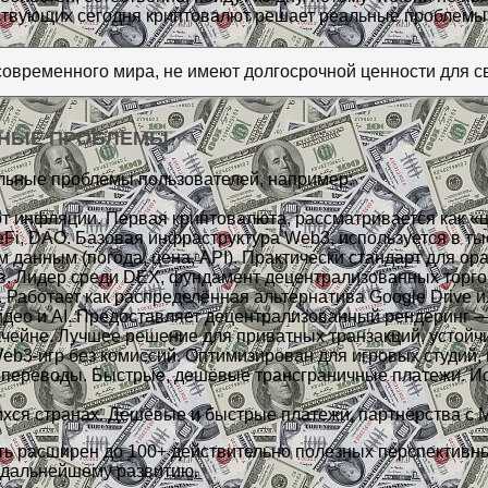
ствующих сегодня криптовалют решает реальные проблемы
овременного мира, не имеют долгосрочной ценности для с
ЬНЫЕ ПРОБЛЕМЫ
льные проблемы пользователей, например:
т инфляции. Первая криптовалюта, рассматривается как «
Fi, DAO. Базовая инфраструктура Web3, используется в ты
данным (погода, цена, API). Практически стандарт для ора
. Лидер среди DEX, фундамент децентрализованных торго
Работает как распределённая альтернатива Google Drive 
ео и AI. Предоставляет децентрализованный рендеринг — п
ейне. Лучшее решение для приватных транзакций, устойчи
b3-игр без комиссий. Оптимизирован для игровых студий,
ереводы. Быстрые, дешёвые трансграничные платежи. Ис
ся странах. Дешёвые и быстрые платежи, партнёрства с M
ть расширен до 100+ действительно полезных перспективн
 дальнейшему развитию.