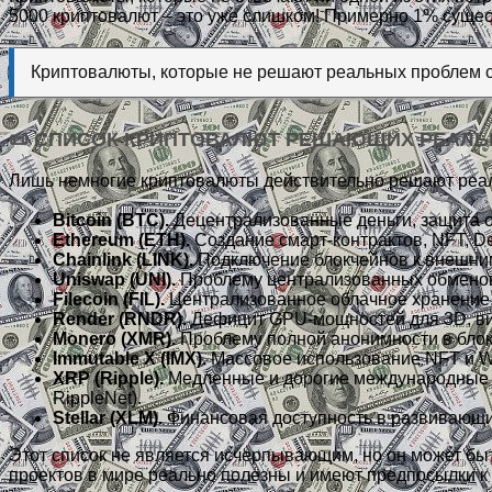
5000 криптовалют – это уже слишком! Примерно 1% суще
Криптовалюты, которые не решают реальных проблем с
📜 СПИСОК КРИПТОВАЛЮТ РЕШАЮЩИХ РЕАЛ
Лишь немногие криптовалюты действительно решают реа
Bitcoin (BTC).
Децентрализованные деньги, защита о
Ethereum (ETH).
Создание смарт-контрактов, NFT, De
Chainlink (LINK).
Подключение блокчейнов к внешним 
Uniswap (UNI).
Проблему централизованных обменов
Filecoin (FIL).
Централизованное облачное хранение. 
Render (RNDR).
Дефицит GPU-мощностей для 3D, вид
Monero (XMR).
Проблему полной анонимности в блокч
Immutable X (IMX).
Массовое использование NFT и We
XRP (Ripple).
Медленные и дорогие международные п
RippleNet).
Stellar (XLM).
Финансовая доступность в развивающих
Этот список не является исчерпывающим, но он может бы
проектов в мире реально полезны и имеют предпосылки к