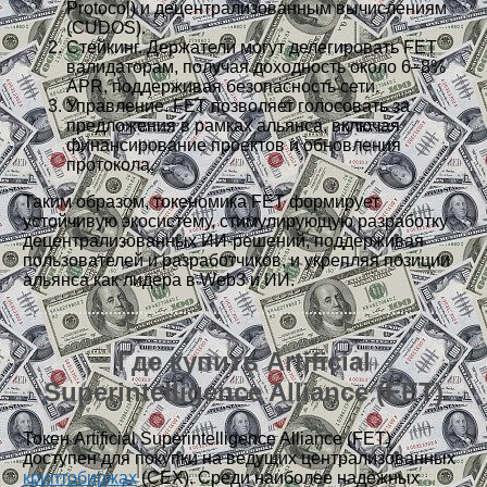
Protocol) и децентрализованным вычислениям
(CUDOS).
Стейкинг. Держатели могут делегировать FET
валидаторам, получая доходность около 6–8%
APR, поддерживая безопасность сети.
Управление. FET позволяет голосовать за
предложения в рамках альянса, включая
финансирование проектов и обновления
протокола.
Таким образом, токеномика FET формирует
устойчивую экосистему, стимулирующую разработку
децентрализованных ИИ-решений, поддерживая
пользователей и разработчиков, и укрепляя позиции
альянса как лидера в Web3 и ИИ.
Где купить Artificial
Superintelligence Alliance (FET)
Токен Artificial Superintelligence Alliance (FET)
доступен для покупки на ведущих централизованных
криптобиржах
(CEX). Среди наиболее надёжных