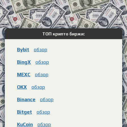
ТОП крипто биржи:
Bybit
обзор
BingX
обзор
MEXC
обзор
OKX
обзор
Binance
обзор
Bitget
обзор
KuCoin
обзор