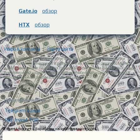
Gate.io
обзор
HTX
обзор
Инфо & контакты
|
Карта сайта
Сайт Invest-TOP.net не несет ответственности за возможные убытки
пользователей, понесенные в результате их торговых решений. Мы не
даем прямых инвестиционных советов и не оказываем финансовых услуг.
Все материалы на сайте предоставляются бесплатно, исключительно в
информационных и образовательных целях.
Политика
конфиденциальности.
Наше комьюнити:
Telegram канал
Чат Invest TOP
© invest-top.net – Заработок на криптовалюте 2026