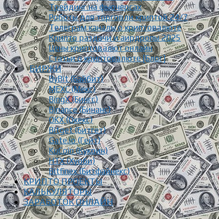
Трейдинг на фьючерсах
Роботы для торговли криптой 24/7
Телеграм каналы о криптовалюте
Крипто раздачи и аирдропы 2025
Цены криптовалют онлайн
Статьи о криптовалюте [Блог]
БИРЖИ
ByBit (Байбит)
MEXC (Мекс)
BingX (Бингс)
Binance (Бинанс)
OKX (Окекс)
Bitget (Битгет)
Gate.io (Гейт)
KuCoin (Кукоин)
HTX (Хуоби)
Bitfinex (Битфайнекс)
КРИПТО ПРОЕКТЫ
КАЛЬКУЛЯТОРЫ
ЗАРАБОТОК ОНЛАЙН