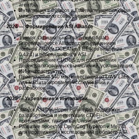
агентов.
Интеграция с Cosmos и Ethereum, укрепляющая
межцепочечную совместимость.
2024 — Формирование ASI Alliance
1 июля: Официальный запуск Artificial
Superintelligence Alliance с объединением
токенов AGIX и OCEAN в FET (соотношение
0.43:1) и ребрендингом в ASI.
Присоединение CUDOS для обеспечения
децентрализованных вычислений, усиливающих
ИИ-инфраструктуру.
Привлечение $40 млн инвестиций от DWF Labs
для масштабирования исследований и
разработок.
2025 — Укрепление и инновации
Запуск ASI Developer Forum для поддержки
разработчиков и интеграции с DeFi-
протоколами, такими как Uniswap.
Развитие проектов OpenCog Hyperon и MeTTa
для продвижения исследований в области AGI.