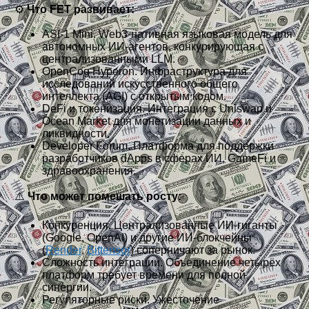
⚙️
Что FET развивает:
ASI-1 Mini. Web3-нативная языковая модель для
автономных ИИ-агентов, конкурирующая с
централизованными LLM.
OpenCog Hyperon. Инфраструктура для
исследований искусственного общего
интеллекта (AGI) с открытым кодом.
DeFi и токенизация. Интеграция с Uniswap и
Ocean Market для монетизации данных и
ликвидности.
Developer Forum. Платформа для поддержки
разработчиков dApps в сферах ИИ, GameFi и
здравоохранения.
⚠️
Что может помешать росту:
Конкуренция. Централизованные ИИ-гиганты
(Google, OpenAI) и другие ИИ-блокчейны
(
Render
,
Bittensor
) соперничают за рынок.
Сложность интеграции. Объединение четырёх
платформ требует времени для полной
синергии.
Регуляторные риски. Ужесточение