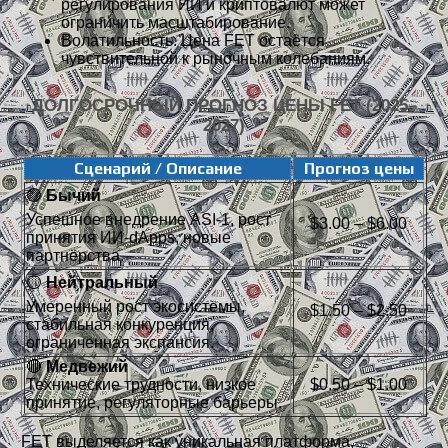
регулирования ИИ и криптовалют может
ограничить масштабирование.
Волатильность. Цена FET остаётся
чувствительной к рыночным колебаниям.
ДОЛГОСРОЧНЫЙ ПРОГНОЗ ЦЕНЫ FET (2025–
2027)
Сценарий / Описание
Прогноз цены
🟢
Бычий
Успешное внедрение ASI-1, рост
$3.00 – $6.00
принятия ИИ-dApps, новые
партнёрства.
🟡
Нейтральный
Умеренный рост экосистемы,
$1.50 – $2.50
стабильная конкуренция,
ограниченная экспансия.
🔴
Медвежий
Технические трудности, низкое
$0.50 – $1.00
принятие, регуляторные барьеры.
FET выделяется как уникальная платформа,