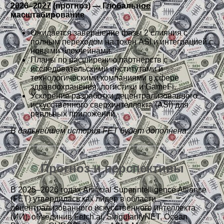
2026–2027 (прогноз) — Глобальное
масштабирование
Ожидается завершение фазы 2 слияния с
полным переходом на токен ASI и интеграцией с
новыми блокчейнами.
Планы по расширению партнёрств с
исследовательскими институтами и
технологическими компаниями в сфере
здравоохранения, логистики и GameFi.
Ускорение разработки децентрализованного
искусственного сверхинтеллекта (ASI) для
реальных приложений.
В дальнейшем история FET будет дополнена…
Прогноз и перспективы
В 2025–2026 годах Artificial Superintelligence Alliance
(FET) утвердилась как лидер в области
децентрализованного искусственного интеллекта
(ИИ), объединив Fetch.ai, SingularityNET, Ocean