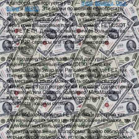
платформ, где торгуется FET —
Bybit
,
Binance
,
OKX
,
Bitget
и
MEXC
. Эти биржи позволяют приобретать
токен за фиатные валюты, такие как доллары или
евро, через банковские карты, а также торговать
через криптовалютные пары, например, FET/USDT
или FET/ETH. Для удобства новичков большинство
этих площадок поддерживают пополнение счёта
через P2P-сервисы или прямые банковские
переводы.
Для продвинутых пользователей доступны
децентрализованные биржи (DEX), такие как
Uniswap, SushiSwap или PancakeSwap, где FET, как
токен стандарта ERC-20 (на Ethereum) или Cosmos-
совместимый токен, может быть обменён на другие
активы. Для этого потребуется кошелёк, совместимый
с Ethereum или Cosmos, например, MetaMask или
Keplr, настроенный для взаимодействия с
соответствующими сетями.
Таким образом, покупка FET удобна и доступна как
для начинающих через централизованные биржи, так
и для опытных пользователей через
децентрализованные платформы. Важно соблюдать
меры кибербезопасности, использовать проверенные