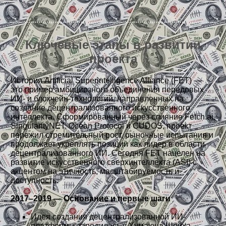
Ключевые этапы в развитии
проекта
История Artificial Superintelligence Alliance (FET) —
это пример амбициозного объединения передовых
ИИ- и блокчейн-технологий, направленных на
создание децентрализованного искусственного
интеллекта. Сформированный через слияние Fetch.ai,
SingularityNET, Ocean Protocol и CUDOS, проект
пережил стремительный рост, рыночные испытания и
продолжает укреплять позиции как лидер в области
децентрализованного ИИ. Сегодня FET нацелен на
развитие искусственного сверхинтеллекта (ASI) с
акцентом на этичность, масштабируемость и
доступность.
2017–2019 — Основание и первые шаги
Идея создания децентрализованной ИИ-
платформы зародилась у Хумаюна Шейха