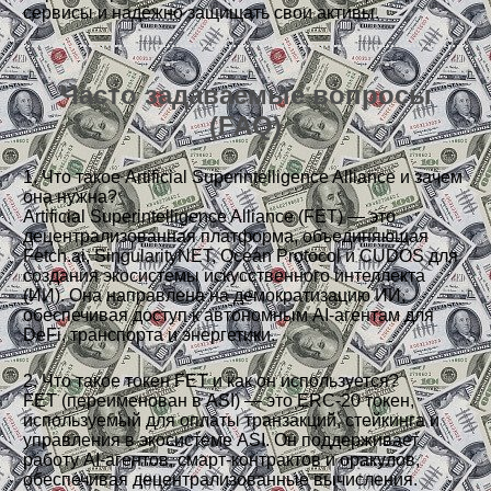
сервисы и надёжно защищать свои активы.
Часто задаваемые вопросы
(FAQ)
1. Что такое Artificial Superintelligence Alliance и зачем
она нужна?
Artificial Superintelligence Alliance (FET) — это
децентрализованная платформа, объединяющая
Fetch.ai, SingularityNET, Ocean Protocol и CUDOS для
создания экосистемы искусственного интеллекта
(ИИ). Она направлена на демократизацию ИИ,
обеспечивая доступ к автономным AI-агентам для
DeFi, транспорта и энергетики.
2. Что такое токен FET и как он используется?
FET (переименован в ASI) — это ERC-20 токен,
используемый для оплаты транзакций, стейкинга и
управления в экосистеме ASI. Он поддерживает
работу AI-агентов, смарт-контрактов и оракулов,
обеспечивая децентрализованные вычисления.