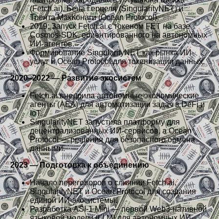
(Fetch.ai), Бена Герцеля (SingularityNET) и
Трента МакКонаги (Ocean Protocol).
2019: Запуск Fetch.ai с токеном FET на базе
Cosmos-SDK, ориентированного на автономных
ИИ-агентов.
Формирование SingularityNET как рынка ИИ-
услуг и Ocean Protocol для токенизации данных.
2020–2022 — Развитие экосистем
Fetch.ai внедрила автономные экономические
агенты (AEA) для автоматизации задач в DeFi и
IoT.
SingularityNET запустила платформу для
децентрализованных ИИ-сервисов, а Ocean
Protocol — решения для безопасного обмена
данными.
2023 — Подготовка к объединению
Начало переговоров о слиянии Fetch.ai,
SingularityNET и Ocean Protocol для создания
единой ИИ-экосистемы.
Разработка ASI-1 Mini — первой Web3-нативной
языковой модели (LLM) для автономных ИИ-