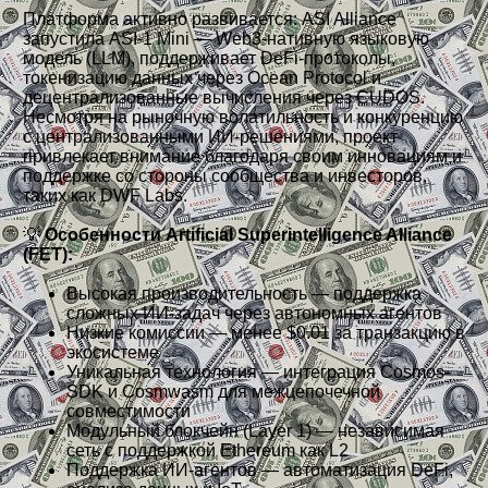
Платформа активно развивается: ASI Alliance
запустила ASI-1 Mini — Web3-нативную языковую
модель (LLM), поддерживает DeFi-протоколы,
токенизацию данных через Ocean Protocol и
децентрализованные вычисления через CUDOS.
Несмотря на рыночную волатильность и конкуренцию
с централизованными ИИ-решениями, проект
привлекает внимание благодаря своим инновациям и
поддержке со стороны сообщества и инвесторов,
таких как DWF Labs.
💡
Особенности Artificial Superintelligence Alliance
(FET):
Высокая производительность — поддержка
сложных ИИ-задач через автономных агентов
Низкие комиссии — менее $0.01 за транзакцию в
экосистеме
Уникальная технология — интеграция Cosmos-
SDK и Cosmwasm для межцепочечной
совместимости
Модульный блокчейн (Layer 1) — независимая
сеть с поддержкой Ethereum как L2
Поддержка ИИ-агентов — автоматизация DeFi,