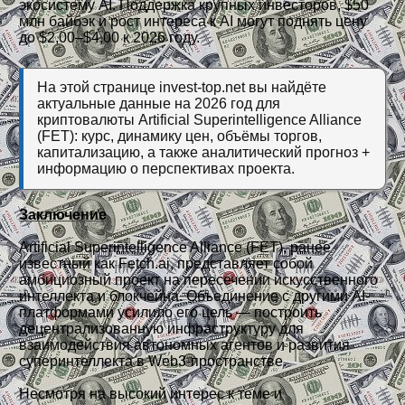
экосистему AI. Поддержка крупных инвесторов, $50
млн байбэк и рост интереса к AI могут поднять цену
до $2,00–$4,00 к 2026 году.
На этой странице invest-top.net вы найдёте
актуальные данные на 2026 год для
криптовалюты Artificial Superintelligence Alliance
(FET): курс, динамику цен, объёмы торгов,
капитализацию, а также аналитический прогноз +
информацию о перспективах проекта.
Заключение
Artificial Superintelligence Alliance (FET), ранее
известный как Fetch.ai, представляет собой
амбициозный проект на пересечении искусственного
интеллекта и блокчейна. Объединение с другими AI-
платформами усилило его цель — построить
децентрализованную инфраструктуру для
взаимодействия автономных агентов и развития
суперинтеллекта в Web3-пространстве.
Несмотря на высокий интерес к теме и