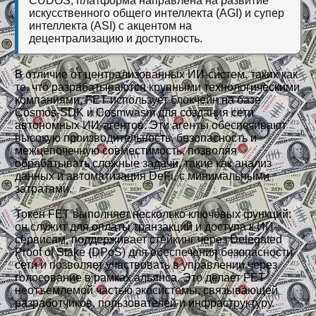
CUDOS, платформа направлена на развитие
искусственного общего интеллекта (AGI) и супер
интеллекта (ASI) с акцентом на
децентрализацию и доступность.
В отличие от централизованных ИИ-систем, таких как
те, что разрабатываются крупными технологическими
компаниями, FET использует блокчейн на базе
Cosmos-SDK и Cosmwasm для создания сети
автономных ИИ-агентов. Эти агенты обеспечивают
высокую производительность, безопасность и
межцепочечную совместимость, позволяя
обрабатывать сложные задачи, такие как анализ
данных и автоматизация DeFi, с минимальными
затратами.
Токен FET выполняет несколько ключевых функций:
он служит для оплаты транзакций и доступа к ИИ-
сервисам, поддерживает стейкинг через Delegated
Proof of Stake (DPoS) для обеспечения безопасности
сети и позволяет участвовать в управлении через
голосование в рамках альянса. Это делает FET
неотъемлемой частью экосистемы, связывающей
разработчиков, пользователей и инфраструктуру.