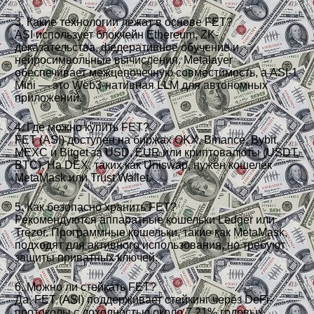
3. Какие технологии лежат в основе FET?
ASI использует блокчейн Ethereum, ZK-
доказательства, федеративное обучение и
нейросимвольные вычисления. Metalayer
обеспечивает межцепочечную совместимость, а ASI-1
Mini — это Web3-нативная LLM для автономных
приложений.
4. Где можно купить FET?
FET (ASI) доступен на биржах OKX, Binance, Bybit,
MEXC и Bitget за USD, EUR или криптовалюты (USDT,
BTC). На DEX, таких как Uniswap, нужен кошелёк
MetaMask или Trust Wallet.
5. Как безопасно хранить FET?
Рекомендуются аппаратные кошельки Ledger или
Trezor. Программные кошельки, такие как MetaMask,
подходят для активного использования, но требуют
защиты приватных ключей.
6. Можно ли стейкать FET?
Да, FET (ASI) поддерживает стейкинг через DeFi-
протоколы с доходностью около 7,21% годовых.