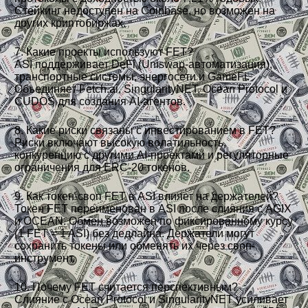
Стейкинг недоступен на Coinbase, но возможен на
других криптобиржах.
7. Какие проекты используют FET?
ASI поддерживает DeFi (Uniswap-автоматизация),
транспортные системы, энергосети и GameFi.
Объединяет Fetch.ai, SingularityNET, Ocean Protocol и
CUDOS для создания AI-агентов.
8. Какие риски связаны с инвестированием в FET?
Риски включают высокую волатильность,
конкуренцию с другими AI-проектами и регуляторные
ограничения для ERC-20 токенов.
9. Как токен-своп FET в ASI влияет на держателей?
Токен FET переименован в ASI после слияния с AGIX
и OCEAN. Обмен возможен по фиксированному курсу
(1 FET = 1 ASI) без дедлайна. Держатели могут
сохранить токены или обменять их через своп-
инструмент.
10. Почему FET считается перспективным?
Слияние с Ocean Protocol и SingularityNET усиливает