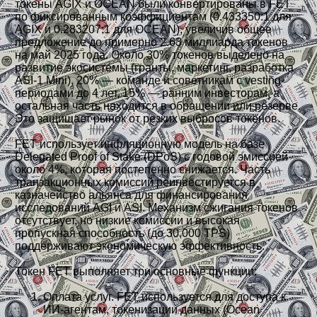
токены AGIX и OCEAN были конвертированы в FET
по фиксированным коэффициентам (0.433350:1 для
AGIX и 0.283207:1 для OCEAN), увеличив общее
предложение до примерно 2.63 миллиарда токенов
на май 2025 года. Около 30% токенов выделено на
развитие экосистемы (гранты, маркетинг, разработка
ASI-1 Mini), 20% — команде и советникам с vesting-
периодами до 4 лет, 15% — ранним инвесторам, а
остальная часть находится в обращении или резерве.
Это защищает рынок от резких выбросов токенов.
FET использует инфляционную модель на базе
Delegated Proof of Stake (DPoS) с годовой эмиссией
около 4%, которая постепенно снижается. Часть
транзакционных комиссий реинвестируется в
казначейство альянса для финансирования
исследований AGI и ASI. Механизм сжигания токенов
отсутствует, но низкие комиссии и высокая
пропускная способность (до 30,000 TPS)
поддерживают экономическую эффективность.
Токен FET выполняет три основные функции:
Оплата услуг. FET используется для доступа к
ИИ-агентам, токенизации данных (Ocean