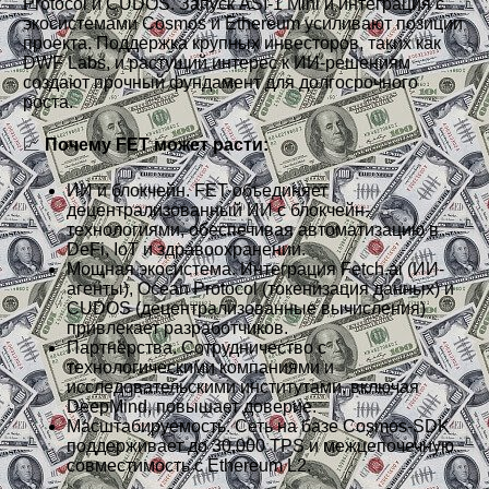
Protocol и CUDOS. Запуск ASI-1 Mini и интеграция с
экосистемами Cosmos и Ethereum усиливают позиции
проекта. Поддержка крупных инвесторов, таких как
DWF Labs, и растущий интерес к ИИ-решениям
создают прочный фундамент для долгосрочного
роста.
📈
Почему FET может расти:
ИИ и блокчейн. FET объединяет
децентрализованный ИИ с блокчейн-
технологиями, обеспечивая автоматизацию в
DeFi, IoT и здравоохранении.
Мощная экосистема. Интеграция Fetch.ai (ИИ-
агенты), Ocean Protocol (токенизация данных) и
CUDOS (децентрализованные вычисления)
привлекает разработчиков.
Партнёрства. Сотрудничество с
технологическими компаниями и
исследовательскими институтами, включая
DeepMind, повышает доверие.
Масштабируемость. Сеть на базе Cosmos-SDK
поддерживает до 30,000 TPS и межцепочечную
совместимость с Ethereum L2.