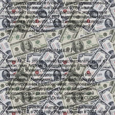
интегрирующая ИИ и блокчейн для создания этичных
и децентрализованных решений. Если альянс
продолжит развивать ASI-1, расширять экосистему и
укреплять партнёрства, FET имеет потенциал стать
лидером в Web3 и ИИ. Однако инвесторам следует
учитывать риски, связанные с конкуренцией и
регуляторными вызовами.
Токеномика FET
Токен FET — это не только средство оплаты услуг в
экосистеме Artificial Superintelligence Alliance, но и
ключевой элемент, обеспечивающий
функционирование децентрализованной ИИ-
платформы. Токеномика FET разработана для
стимулирования разработчиков, пользователей и
валидаторов, поддерживая масштабируемость,
безопасность и развитие сети, объединяющей
Fetch.ai, SingularityNET, Ocean Protocol и CUDOS.
Изначально Fetch.ai выпустила 1.15 миллиарда
токенов FET в 2019 году. После слияния в 2024 году