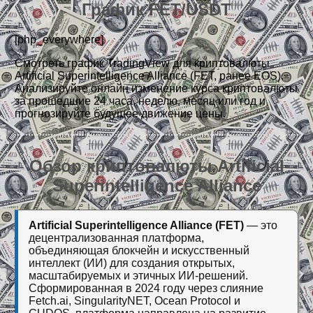
График FET/USDT
[php_everywhere]
Смотреть график TradingView для криптовалюты
Artificial Superintelligence Alliance (FET, ранее EOS).
Анализируйте онлайн изменение курса криптовалюты
за прошедшие 24 часа, неделю, месяц или год и
прогнозируйте будущее движение цены.
Обзор криптовалюты Artificial
Superintelligence Alliance
Artificial Superintelligence Alliance (FET)
— это
децентрализованная платформа,
объединяющая блокчейн и искусственный
интеллект (ИИ) для создания открытых,
масштабируемых и этичных ИИ-решений.
Сформированная в 2024 году через слияние
Fetch.ai, SingularityNET, Ocean Protocol и