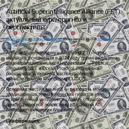
Artificial Superintelligence Alliance (FET):
актуальный курс, прогноз и
перспективы
Invest-TOP.net
»
Обзоры криптовалют
Обновлено: 22.12.2025
Оставить
комментарий
Просмотров: 23
Artificial Superintelligence Alliance (FET) — это
коалиция, основанная в 2024 году тремя ведущими
децентрализованными AI-проектами — Fetch.ai,
SingularityNET и Ocean Protocol. Позже она
расширилась, включив распределённую
вычислительную платформу CUDOS.
Основная миссия альянса — разорвать монополию
традиционных технологических гигантов на
искусственный интеллект и создать открытое,
демократическое экосистему разработки AI с
помощью технологии блокчейн.
ℹ️ Информация: