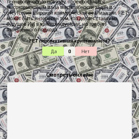
технологическую новизну, проект остаётся
высокорисковым из-за масштабности задач и
отсутствия широкой коммерческой реализации. FET
может быть интересен тем, кто делает ставку на
будущее ИИ в криптоиндустрии, но требует
взвешенного подхода.
FET перспективная криптовалюта?
Да
0
Нет
Смотреть онлайн: