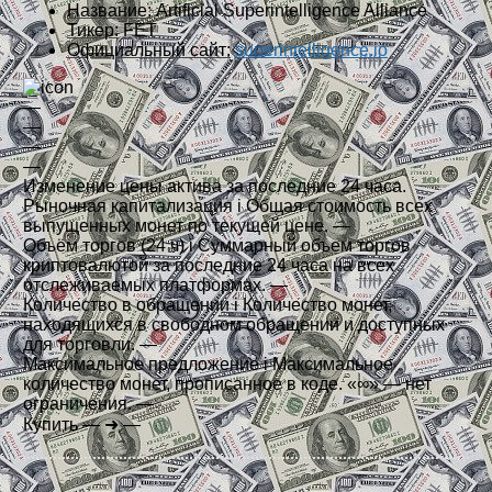
Название:
Artificial Superintelligence Alliance
Тикер:
FET
Официальный сайт:
superintelligence.io
—
—
—
—
Изменение цены актива за последние 24 часа.
Рыночная капитализация
i
Общая стоимость всех
выпущенных монет по текущей цене.
—
Объём торгов (24 ч)
i
Суммарный объем торгов
криптовалютой за последние 24 часа на всех
отслеживаемых платформах.
—
Количество в обращении
i
Количество монет,
находящихся в свободном обращении и доступных
для торговли.
—
Максимальное предложение
i
Максимальное
количество монет, прописанное в коде. «∞» — нет
ограничения.
—
Купить
—
➜
—