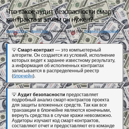
Что такое аудит безопасности смарт-
контракта и зачем он нужен?
Invest-TOP.net
»
Крипто блог
Обновлено: 12.04.2022
Оставить комментарий
Просмотров: 3
💡
Смарт-контракт
— это компьютерный
алгоритм. Он создается из условий, исполнение
которых ведет к заранее известному результату,
а информация об исполненных контрактах
записывается в распределенный реестр
(
блокчейн
).
💡
Аудит безопасности
предоставляет
подробный анализ смарт-контрактов проекта
для защиты вложенных средств. Так как все
транзакции в блокчейне являются конечными,
вернуть средства в случае кражи невозможно.
Аудиторы изучают код смарт-контрактов,
составляют отчет и предоставляют его команде