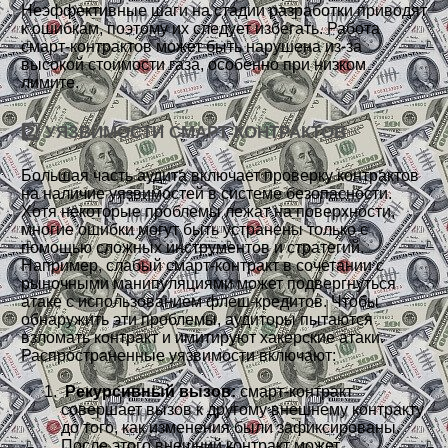
Неэффективные шаги на стадии разработки приводят
к ошибкам, поэтому их следует избегать. Работа
смарт-контрактов может быть нарушена из-за
высокой стоимости газа, особенно при низком
лимите.
2️⃣ УЯЗВИМОСТИ СМАРТ-КОНТРАКТОВ
Большая часть аудита включает проверку контрактов
на наличие уязвимостей в системе безопасности.
Хотя некоторые проблемы лежат на поверхности,
многие ошибки могут быть устранены только с
помощью сложных инструментов и стратегий.
Например, слабый смарт-контракт в сочетании с
рыночными манипуляциями может подвергнуться
атаке с использованием флеш-кредитов. Чтобы
обнаружить эти проблемы, аудиторы пытаются
взломать контракт и имитируют хакерские атаки.
Распространенные уязвимости включают:
Рекурсивный вызов:
смарт-контракт
совершает вызов к другому внешнему контракту
до того, как изменения были зафиксированы.
После этого внешний контракт может