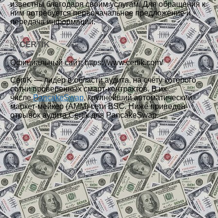
известны благодаря своим услугам. Для обращения к
ним потребуется первоначальное предложение и
передача информации.
✅ CERTIK
Официальный сайт:
https://www.certik.com/
CertiK — лидер в области аудита, на счету которого
сотни проверенных смарт-контрактов. В их
числе
PancakeSwap
, крупнейший автоматический
маркет-мейкер (AMM) сети BSC. Ниже приведен
отрывок аудита Certik для PancakeSwap.