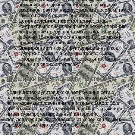
рекурсивно взаимодействовать с исходным
смарт-контрактом недопустимым способом, так
как его баланс еще не обновлен.
Целочисленное переполнение:
смарт-
контракт выполняет арифметическую операцию,
но значение превышает емкость хранилища
(обычно 18 знаков после запятой). Это может
привести к неправильному расчету сумм.
Опережение:
плохо структурированный код
содержит данные о будущих транзакциях,
которые могут быть использованы третьими
лицами в своих интересах.
3️⃣ ОШИБКИ БЕЗОПАСНОСТИ ПЛАТФОРМЫ
Большинство аудитов включает изучение сети с
размещенными в ней смарт-контрактами и API,
используемыми для взаимодействия с DApp. Если
проект оказывается уязвимым для DDoS-атаки или
имеет скомпрометированный интерфейс, то
пользователи рискуют подключить свои кошельки к
вредоносным приложениям блокчейна.