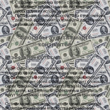
Создание черновика отчета с обнаруженными
ошибками и предоставление его команде
проекта для их исправления.
Публикация окончательного отчета с учетом всех
действий, предпринятых командой для решения
возникших проблем.
Способы аудита смарт-
контрактов
1️⃣ ЭФФЕКТИВНОСТЬ ГАЗА
Аудит смарт-контрактов направлен не только на
проверку безопасности блокчейна, но и на его
эффективность и оптимизацию. Некоторые контракты
для выполнения своей функции производят сложные
серии транзакций. Поскольку плата за газ высока в
таких сетях, как Ethereum, эффективные контракты
могут значительно сократить комиссии за транзакции.
Оптимизация производительности смарт-контрактов
является показателем мастерства разработчика.