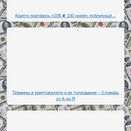
Крипто портфель «10$ ✘ 100 дней»: публичный…
Термины в криптовалюте и их толкование – Словарь
от А до Я