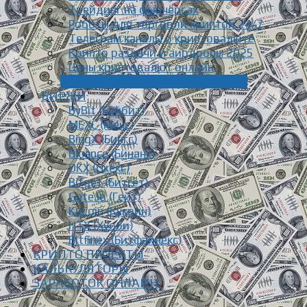
Трейдинг на фьючерсах
Роботы для торговли криптой 24/7
Телеграм каналы о криптовалюте
Крипто раздачи и аирдропы 2025
Цены криптовалют онлайн
Статьи о криптовалюте [Блог]
БИРЖИ
ByBit (Байбит)
MEXC (Мекс)
BingX (Бингс)
Binance (Бинанс)
OKX (Окекс)
Bitget (Битгет)
Gate.io (Гейт)
KuCoin (Кукоин)
HTX (Хуоби)
Bitfinex (Битфайнекс)
КРИПТО ПРОЕКТЫ
КАЛЬКУЛЯТОРЫ
ЗАРАБОТОК ОНЛАЙН