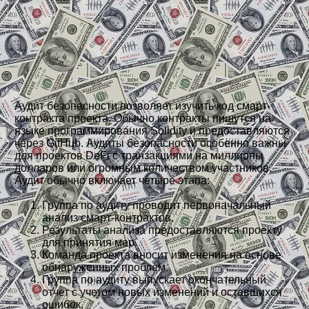
Аудит безопасности позволяет изучить код смарт-
контракта проекта. Обычно контракты пишутся на
языке программирования Solidity и предоставляются
через GitHub. Аудиты безопасности особенно важны
для проектов DeFi с транзакциями на миллионы
долларов или огромным количеством участников.
Аудит обычно включает четыре этапа:
Группа по аудиту проводит первоначальный
анализ смарт-контрактов.
Результаты анализа предоставляются проекту
для принятия мер.
Команда проекта вносит изменения на основе
обнаруженных проблем.
Группа по аудиту выпускает окончательный
отчет с учетом новых изменений и оставшихся
ошибок.