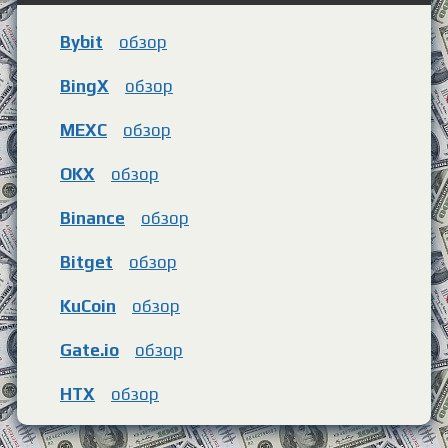
Bybit
обзор
BingX
обзор
MEXC
обзор
OKX
обзор
Binance
обзор
Bitget
обзор
KuCoin
обзор
Gate.io
обзор
HTX
обзор