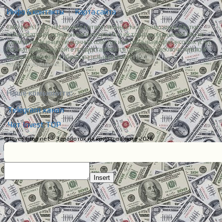
Инфо & контакты
|
Карта сайта
Сайт Invest-TOP.net не несет ответственности за возможные убытки
пользователей, понесенные в результате их торговых решений. Мы не
даем прямых инвестиционных советов и не оказываем финансовых услуг.
Все материалы на сайте предоставляются бесплатно, исключительно в
информационных и образовательных целях.
Политика
конфиденциальности.
Наше комьюнити:
Telegram канал
Чат Invest TOP
© invest-top.net – Заработок на криптовалюте 2026
Insert