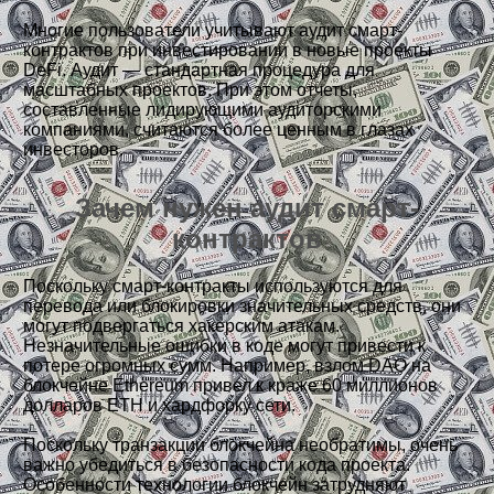
Многие пользователи учитывают аудит смарт-
контрактов при инвестировании в новые проекты
DeFi. Аудит — стандартная процедура для
масштабных проектов. При этом отчеты,
составленные лидирующими аудиторскими
компаниями, считаются более ценным в глазах
инвесторов.
Зачем нужен аудит смарт-
контрактов
Поскольку смарт-контракты используются для
перевода или блокировки значительных средств, они
могут подвергаться хакерским атакам.
Незначительные ошибки в коде могут привести к
потере огромных сумм. Например, взлом DAO на
блокчейне Ethereum привел к краже 60 миллионов
долларов ETH и хардфорку сети.
Поскольку транзакции блокчейна необратимы, очень
важно убедиться в безопасности кода проекта.
Особенности технологии блокчейн затрудняют