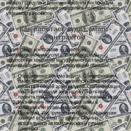
возврат средств и решение проблем постфактум,
поэтому лучше заранее определить потенциальные
уязвимости проектов.
Как работает аудит смарт-
контрактов
Аудит смарт-контрактов — довольно
распространенная услуга. И хотя подходы
аудиторских компаний могут немного отличаться,
типичный аудит выглядит следующим образом:
Определение объема аудита. Спецификации
смарт-контракта определяются назначением
проекта и общей архитектурой. Спецификация
помогает команде аудиторов понять цели
проекта при написании и использовании кода.
Назначение первоначальной цены в
зависимости от объема работы.
Проверка. Инструменты и способы проверки
зависят от группы по аудиту. Обычно
используется автоматическая и ручная
проверка.