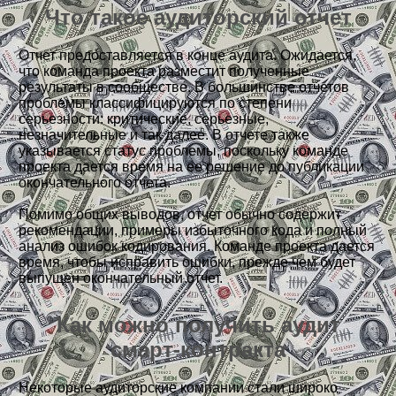
Что такое аудиторский отчет
Отчет предоставляется в конце аудита. Ожидается,
что команда проекта разместит полученные
результаты в сообществе. В большинстве отчетов
проблемы классифицируются по степени
серьезности: критические, серьезные,
незначительные и так далее. В отчете также
указывается статус проблемы, поскольку команде
проекта дается время на ее решение до публикации
окончательного отчета.
Помимо общих выводов, отчет обычно содержит
рекомендации, примеры избыточного кода и полный
анализ ошибок кодирования. Команде проекта дается
время, чтобы исправить ошибки, прежде чем будет
выпущен окончательный отчет.
Как можно получить аудит
смарт-контракта
Некоторые аудиторские компании стали широко