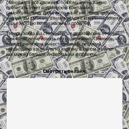
становится все сложнее, поэтому очень важно
прочитать отчет аудиторской компании
самостоятельно. Даже если у вас нет технических
знаний, вы сможете ознакомиться с комментариями и
серьезностью потенциальных проблем.
Теперь, когда вы столкнетесь с аудиторским отчетом,
вам будет легче понять его содержание. Помните, что
перед принятием инвестиционных решений
необходимо взглянуть на картину в целом и изучить
как можно больше информации о проекте.
Смотреть онлайн: