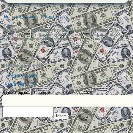
Инфо & контакты
|
Карта сайта
Сайт Invest-TOP.net не несет ответственности за возможные убытки
пользователей, понесенные в результате их торговых решений. Мы не
даем прямых инвестиционных советов и не оказываем финансовых услуг.
Все материалы на сайте предоставляются бесплатно, исключительно в
информационных и образовательных целях.
Политика
конфиденциальности.
Наше комьюнити:
Telegram канал
Чат Invest TOP
© invest-top.net – Заработок на криптовалюте 2026
Insert