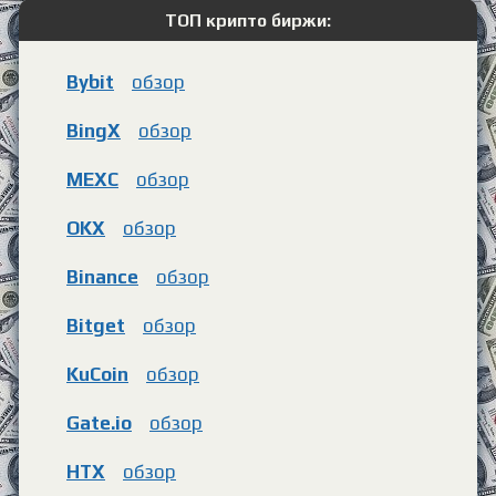
ТОП крипто биржи:
Bybit
обзор
BingX
обзор
MEXC
обзор
OKX
обзор
Binance
обзор
Bitget
обзор
KuCoin
обзор
Gate.io
обзор
HTX
обзор