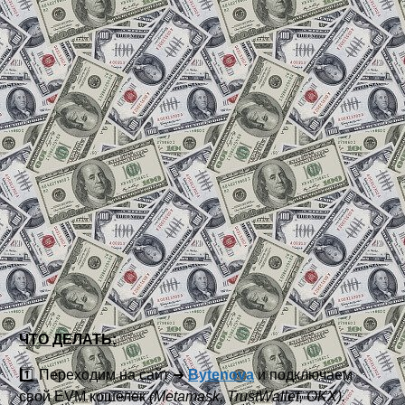
ЧТО ДЕЛАТЬ:
1️⃣ Переходим на сайт ➜
Bytenova
и подключаем
свой EVM кошелек
(Metamask, TrustWallet, OKX).