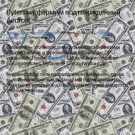
Bytenova: фармим подтвержденный
Airdrop!
Invest-TOP.net
»
Крипто проекты
Обновлено: 23.04.2025
Оставить
комментарий
Просмотров: 52
Bytenova — это экосистема для масштабирования
ИИ-протоколов и фреймворков с помощью GPU-
ускорения. Проект
собрал
$15 млн инвестиций от:
Forum Ventures, Metaverse Group, Nvidia и др.
Недавно запустили награждаемую кампанию, где за
выполнение простых заданий мы будем фармить
поинты, за которые в дальнейшем получим аирдроп в
токенах проекта.