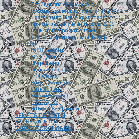
Трейдинг на фьючерсах
Роботы для торговли криптой 24/7
Телеграм каналы о криптовалюте
Крипто раздачи и аирдропы 2025
Цены криптовалют онлайн
Статьи о криптовалюте [Блог]
БИРЖИ
ByBit (Байбит)
MEXC (Мекс)
BingX (Бингс)
Binance (Бинанс)
OKX (Окекс)
Bitget (Битгет)
Gate.io (Гейт)
KuCoin (Кукоин)
HTX (Хуоби)
Bitfinex (Битфайнекс)
КРИПТО ПРОЕКТЫ
КАЛЬКУЛЯТОРЫ
ЗАРАБОТОК ОНЛАЙН