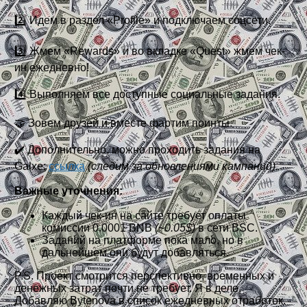
2️⃣ Идем в раздел «Profile» и подключаем соцсети.
3️⃣ Жмем «Rewards» и во вкладке «Quest» жмем чек-
ин ежедневно!
4️⃣ Выполняем все доступные социальные задания.
🤝 Зовем друзей и вместе фартим поинты.
✔️ Дополнительно, можно проходить задания на
Galxe:
ссылка
(следим за обновлениями кампаний).
Важные уточнения:
Каждый чек-ин на сайте требует оплаты
комиссии 0.0001 BNB
(~0.05$)
в сети BSC.
Заданий на платформе пока мало, но в
дальнейшем они будут добавляться.
P.S. Проект смотрится перспективно, временных и
денежных затрат почти не требует. Я в деле.
Добавляю Bytenova в список ежедневных отработок.