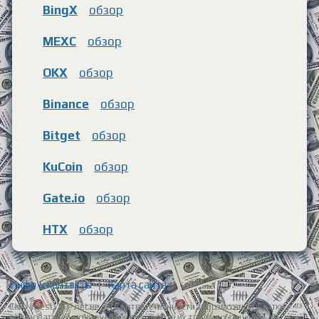
BingX
обзор
MEXC
обзор
OKX
обзор
Binance
обзор
Bitget
обзор
KuCoin
обзор
Gate.io
обзор
HTX
обзор
Инфо & контакты
|
Карта сайта
Сайт Invest-TOP.net не несет ответственности за возможные убытки
пользователей, понесенные в результате их торговых решений. Мы не