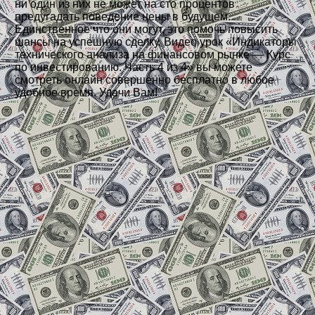
ни один из них не может на сто процентов
предугадать поведение цены в будущем.
Единственное что они могут, это помочь повысить
шансы на успешную сделку. Видео урок «Индикаторы
технического анализа на финансовом рынке — Курс
по инвестированию. Часть 4 из 4» вы можете
смотреть онлайн совершенно бесплатно в любое
удобное время. Удачи Вам!