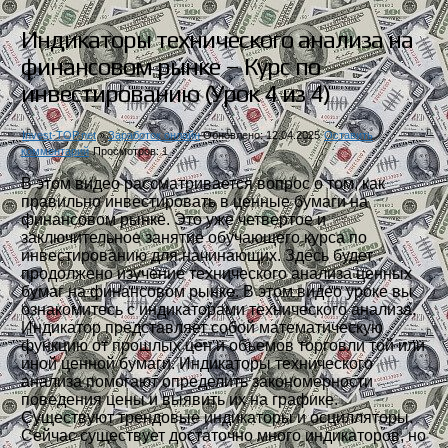
Индикаторы технического анализа на
финансовом рынке – Курс по
инвестированию (Урок 4 из 4)
Invest-TOP.net
»
Заработок онлайн
Обновлено: 12.04.2025
Оставить
комментарий
Просмотров: 1
В этом видео рассматривается вопрос о том, как
правильно инвестировать в ценные бумаги на
финансовом рынке. Это уже четвертое и
заключительное занятие обучающего курса по
инвестированию для начинающих. Здесь будет
продолжено изучение технического анализа ценных
бумаг на финансовом рынке. В этом видео уроке вы
ознакомитесь с индикаторами технического анализа.
Индикатор представляет собой математическую
функцию от прошлых цен и объемов торговли той или
иной ценной бумаги. Индикаторы технического
анализа помогают определить закономерности
поведения цены и выявить их на графике.
Существуют трендовые индикаторы и осцилляторы.
Сейчас существует достаточно много индикаторов, но