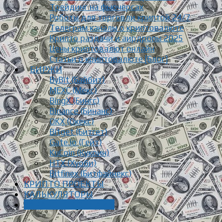
Трейдинг на фьючерсах
Роботы для торговли криптой 24/7
Телеграм каналы о криптовалюте
Крипто раздачи и аирдропы 2025
Цены криптовалют онлайн
Статьи о криптовалюте [Блог]
БИРЖИ
ByBit (Байбит)
MEXC (Мекс)
BingX (Бингс)
Binance (Бинанс)
OKX (Окекс)
Bitget (Битгет)
Gate.io (Гейт)
KuCoin (Кукоин)
HTX (Хуоби)
Bitfinex (Битфайнекс)
КРИПТО ПРОЕКТЫ
КАЛЬКУЛЯТОРЫ
ЗАРАБОТОК ОНЛАЙН