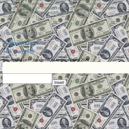
даем прямых инвестиционных советов и не оказываем финансовых услуг.
Все материалы на сайте предоставляются бесплатно, исключительно в
информационных и образовательных целях.
Политика
конфиденциальности.
Наше комьюнити:
Telegram канал
Чат Invest TOP
© invest-top.net – Заработок на криптовалюте 2026
Insert