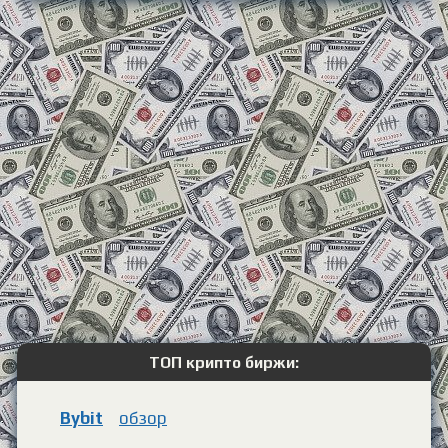
ТОП крипто биржи:
Bybit
обзор