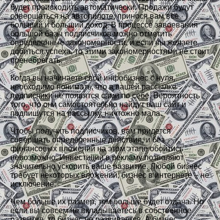
будет происходить автоматически. Продажи будут
совершаться на автопилоте, принося вам все
больший и больший доход. В процессе завоевания
большой базы подписчиков можно отметить
определенные закономерности, и если вы желаете
добиться успеха, то этими закономерностями не стоит
пренебрегать.
Когда вы начинаете свой инфобизнес с нуля,
необходимо понимать, что в вашей рассылке
подписчики не появятся сами по себе. Вероятность
того, что они самостоятельно найдут ваш сайт и
подпишутся на рассылку, ничтожно мала.
Чтобы получить подписчиков, вам придется
совершать определенные действия, и без
финансовых вложений на этом этапе обойтись
невозможно. Инвестиции в рекламу позволяют
значительно ускорить ваше развитие. Любой бизнес
требует некоторых вложений, бизнес в интернете – не
исключение.
Чем больше их размер, тем больше будет отдача. Но
если вы совсем не вкладываетесь в собственное
развитие, то бизнес не развивается. А бизнес,