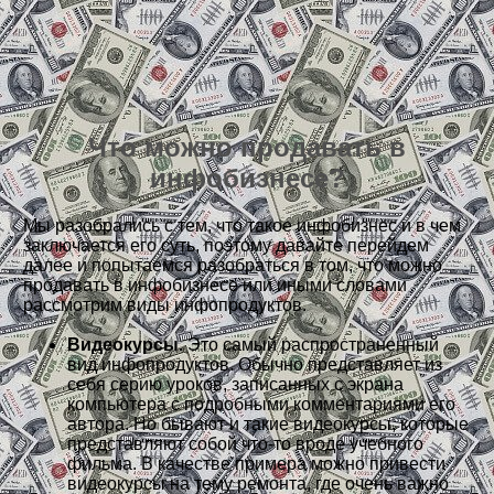
Что можно продавать в
инфобизнесе?
Мы разобрались с тем, что такое инфобизнес и в чем
заключается его суть, поэтому давайте перейдем
далее и попытаемся разобраться в том, что можно
продавать в инфобизнесе или иными словами
рассмотрим виды инфопродуктов.
Видеокурсы.
Это самый распространенный
вид инфопродуктов. Обычно представляет из
себя серию уроков, записанных с экрана
компьютера с подробными комментариями его
автора. Но бывают и такие видеокурсы, которые
представляют собой что-то вроде учебного
фильма. В качестве примера можно привести
видеокурсы на тему ремонта, где очень важно