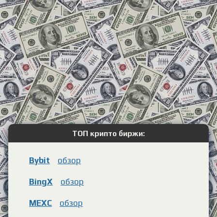
ТОП крипто биржи:
Bybit
обзор
BingX
обзор
MEXC
обзор