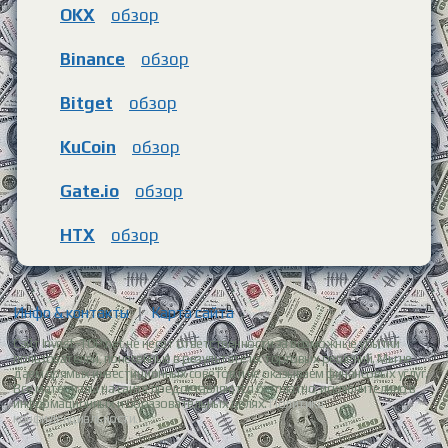
OKX
обзор
Binance
обзор
Bitget
обзор
KuCoin
обзор
Gate.io
обзор
HTX
обзор
Инфо & контакты
|
Карта сайта
Сайт Invest-TOP.net не несет ответственности за возможные убытки
пользователей, понесенные в результате их торговых решений. Мы не
даем прямых инвестиционных советов и не оказываем финансовых услуг.
Все материалы на сайте предоставляются бесплатно, исключительно в
информационных и образовательных целях.
Политика
конфиденциальности.