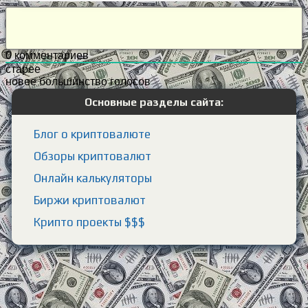
0
комментариев
старее
новее
большинство голосов
Основные разделы сайта:
Блог о криптовалюте
Обзоры криптовалют
Онлайн калькуляторы
Биржи криптовалют
Крипто проекты $$$