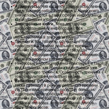
показать зрителям этот процесс.
Аудиокурсы.
Что касается аудиокурсов, то они
представляют собой аудиозапись. Чаще всего
они используются в таких сферах инфобизнеса,
как психология и саморазвитие.
Электронные книги.
Тоже достаточно
распространенный инфопродукт. Вся
необходимая информация преподносится
пользователям в текстовом виде.
Тренинги.
Как правило, обучающие тренинги
проводятся в режиме реального времени.
Обычно тренинги проводятся сразу для
большой аудитории, которая имеет возможность
задавать вопросы его ведущим.
Некоторые инфобизнесмены практикуют и такой
вид заработка, как продажа видеозаписи уже
проведенного тренинга. Особенность тренинга в
том, что длится он несколько недель.
Вебинары.
Обучение с помощью вебинаров
также проходит в режиме реального времени.
Их также одновременно посещает большая
аудитория. Чем-то похоже на тренинг, но
отличия здесь в том, что вебинар это своего
рода мастер-класс, который обычно длится
пару-тройку часов.