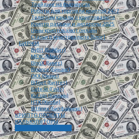
Трейдинг на фьючерсах
Роботы для торговли криптой 24/7
Телеграм каналы о криптовалюте
Крипто раздачи и аирдропы 2025
Цены криптовалют онлайн
Статьи о криптовалюте [Блог]
БИРЖИ
ByBit (Байбит)
MEXC (Мекс)
BingX (Бингс)
Binance (Бинанс)
OKX (Окекс)
Bitget (Битгет)
Gate.io (Гейт)
KuCoin (Кукоин)
HTX (Хуоби)
Bitfinex (Битфайнекс)
КРИПТО ПРОЕКТЫ
КАЛЬКУЛЯТОРЫ
ЗАРАБОТОК ОНЛАЙН