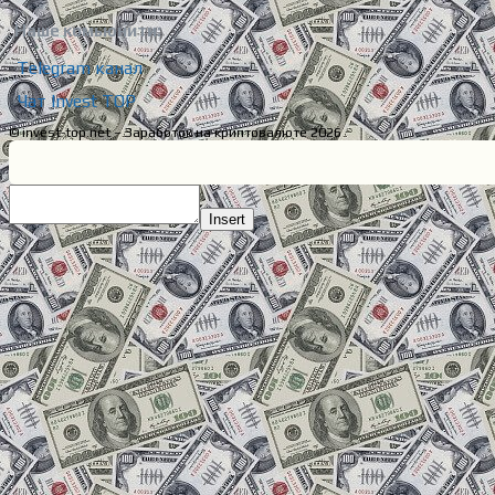
Наше комьюнити:
Telegram канал
Чат Invest TOP
© invest-top.net – Заработок на криптовалюте 2026
Insert