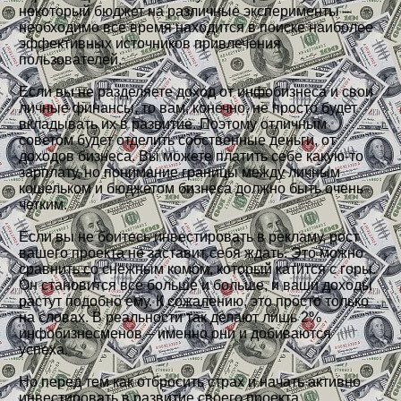
некоторый бюджет на различные эксперименты –
необходимо все время находится в поиске наиболее
эффективных источников привлечения
пользователей.
Если вы не разделяете доход от инфобизнеса и свои
личные финансы, то вам, конечно, не просто будет
вкладывать их в развитие. Поэтому отличным
советом будет отделить собственные деньги, от
доходов бизнеса. Вы можете платить себе какую-то
зарплату, но понимание границы между личным
кошельком и бюджетом бизнеса должно быть очень
четким.
Если вы не боитесь инвестировать в рекламу, рост
вашего проекта не заставит себя ждать. Это можно
сравнить со снежным комом, который катится с горы.
Он становится все больше и больше, и ваши доходы
растут подобно ему. К сожалению, это просто только
на словах. В реальности так делают лишь 2%
инфобизнесменов – именно они и добиваются
успеха.
Но перед тем как отбросить страх и начать активно
инвестировать в развитие своего проекта,