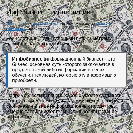
Инфобизнес. Реинвестиции
Invest-TOP.net
»
Заработок онлайн
Обновлено: 09.04.2017
Оставить
комментарий
Просмотров: 13
Реинвестиции – единственный путь к быстрому
развитию вашего инфобизнеса.
Инфобизнес
(информационный бизнес) – это
бизнес, основная суть которого заключается в
продаже какой-либо информации в целях
обучения тех людей, которые эту информацию
приобрели.
Например: если вы очень хорошо умеете создавать
сайты, то вы можете обучать этому людей, продавая
свои знания в виде информационных продуктов.
Именно такой вид деятельности и носит название
инфобизнес.