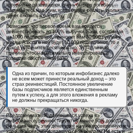
который не развивается, очень быстро погибает.
Задумайтесь над этим, когда будете решать, сколько
денег вложить в раскрутку.
Возможно, что первое время вам придется
реинвестировать до 100% выручки. База, состоящая
из 1000 подписчиков, приносит вам 30 000 рублей в
месяц. А если в ней будет 10 000 подписчиков, то и
доход увеличится десятикратно. Это отличная
причина, чтобы максимально инвестировать в
развитие собственной базы.
Одна из причин, по которым инфобизнес далеко
не всем может принести реальный доход – это
страх реинвестиций. Постоянное увеличение
базы подписчиков является единственным
путем к успеху, а для этого вложения в рекламу
не должны прекращаться никогда.
Предприниматели, добившиеся успеха в
инфобизнесе, реинвестируют не менее 50% дохода.
Большая часть этих денег идет на уже проверенную и
хорошо зарекомендовавшую себя рекламу. Но есть и