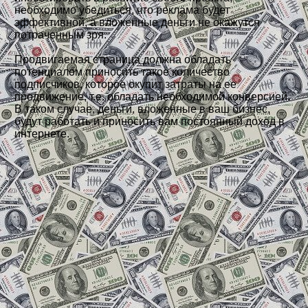
необходимо убедиться, что реклама будет
эффективной, а вложенные деньги не окажутся
потраченным зря.
Продвигаемая страница должна обладать
потенциалом приносить такое количество
подписчиков, которое окупит затраты на ее
продвижение, т.е. обладать необходимой конверсией.
В таком случае, деньги, вложенные в ваш бизнес,
будут работать и приносить вам постоянный доход в
интернете.