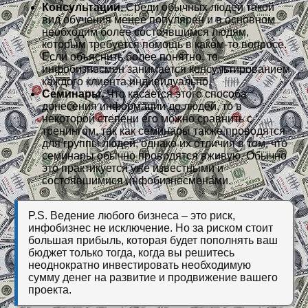
Консультации.
Среди обычных людей такой
вид обучения менее популярен и в основном
необходим более состоявшимся людям,
которым требуется помощь в каком-то вопросе.
Если объяснить более понятно, то
инфобизнесмен занимается консультированием
каждого клиента индивидуально.
Семинары.
Что касается этого способа
донесения информации до людей, то в
некоторой степени его можно сравнить с
тренингом, так как семинары также проводятся
для группы людей, однако их отличия в том, что
семинары обычно проводятся вживую. Обычно
это практикуется уже известными и
состоявшимися инфобизнесменами.
P.S. Ведение любого бизнеса – это риск,
инфобизнес не исключение. Но за риском стоит
большая прибыль, которая будет пополнять ваш
бюджет только тогда, когда вы решитесь
неоднократно инвестировать необходимую
сумму денег на развитие и продвижение вашего
проекта.