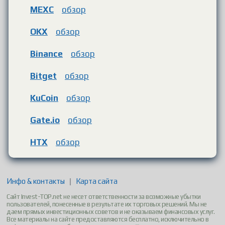
MEXC
обзор
OKX
обзор
Binance
обзор
Bitget
обзор
KuCoin
обзор
Gate.io
обзор
HTX
обзор
Инфо & контакты
|
Карта сайта
Сайт Invest-TOP.net не несет ответственности за возможные убытки
пользователей, понесенные в результате их торговых решений. Мы не
даем прямых инвестиционных советов и не оказываем финансовых услуг.
Все материалы на сайте предоставляются бесплатно, исключительно в