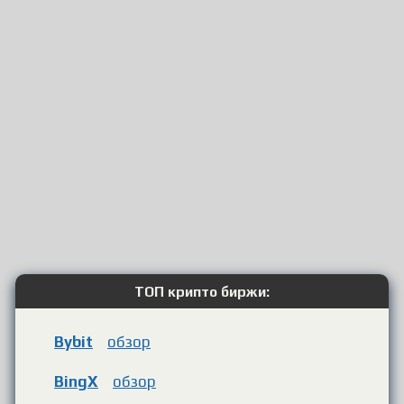
ТОП крипто биржи:
Bybit
обзор
BingX
обзор