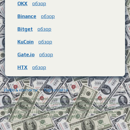
OKX
обзор
Binance
обзор
Bitget
обзор
KuCoin
обзор
Gate.io
обзор
HTX
обзор
Инфо & контакты
|
Карта сайта
Сайт Invest-TOP.net не несет ответственности за возможные убытки
пользователей, понесенные в результате их торговых решений. Мы не
даем прямых инвестиционных советов и не оказываем финансовых услуг.
Все материалы на сайте предоставляются бесплатно, исключительно в
информационных и образовательных целях.
Политика
конфиденциальности.