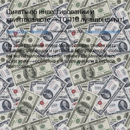
Цитаты об инвестировании и
криптовалюте — ТОП10 лучших цитат!
Invest-TOP.net
»
Крипто блог
Обновлено: 28.05.2025
Оставить комментарий
Просмотров: 11
На этой странице invest-top.net собран список цитат
об инвестировании и цитатах о криптовалюте, чтобы
вы могли напомнить себе, почему вы занимаетесь
всем этим — особенно в плохие дни или в период
криптозимы.