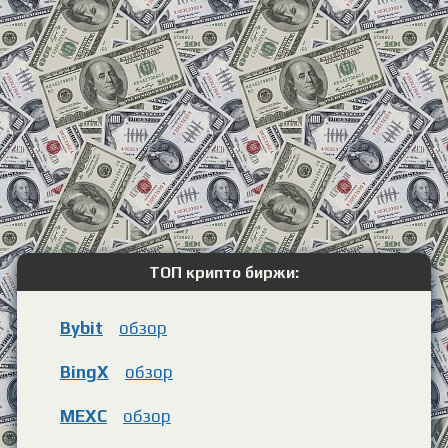
ТОП крипто биржи:
Bybit
обзор
BingX
обзор
MEXC
обзор