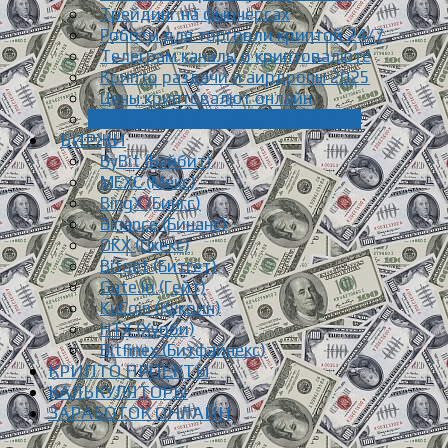
Трейдинг на фьючерсах
Роботы для торговли криптой 24/7
Телеграм каналы о криптовалюте
Крипто раздачи и аирдропы 2025
Цены криптовалют онлайн
Статьи о криптовалюте [Блог]
БИРЖИ
ByBit (Байбит)
MEXC (Мекс)
BingX (Бингс)
Binance (Бинанс)
OKX (Окекс)
Bitget (Битгет)
Gate.io (Гейт)
KuCoin (Кукоин)
HTX (Хуоби)
Bitfinex (Битфайнекс)
КРИПТО ПРОЕКТЫ
КАЛЬКУЛЯТОРЫ
ЗАРАБОТОК ОНЛАЙН