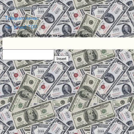
Наше комьюнити:
Telegram канал
Чат Invest TOP
© invest-top.net – Заработок на криптовалюте 2026
Insert