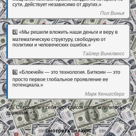
сути, действует независимо от других.»
Пол Винья
5️⃣ «Мы решили вложить наши деньги и веру в
математическую структуру, свободную от
политики и человеческих ошибок.»
Тайлер Винклвосс
6️⃣ «Блокчейн — это технология. Биткоин — это
просто первое глобальное проявление ее
потенциала.»
Марк Кенигсберг
P.S. Сохраните у себя этот список цитат и делитесь с
друзьями.
Смотреть онлайн: