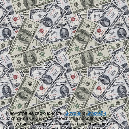
Несмотря на свою юность,
биткоин
и
блокчейн
захватили умы и дали множество поводов для
дискуссий. Эксперты анализируют и обсуждают их
потенциальное влияние — хорошее и плохое —