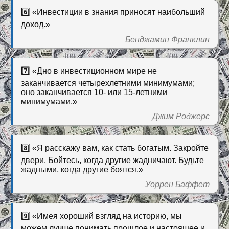
6️⃣ «Инвестиции в знания приносят наибольший
доход.»
Бенджамин Франклин
7️⃣ «Дно в инвестиционном мире не
заканчивается четырехлетними минимумами;
оно заканчивается 10- или 15-летними
минимумами.»
Джим Роджерс
8️⃣ «Я расскажу вам, как стать богатым. Закройте
двери. Бойтесь, когда другие жадничают. Будьте
жадными, когда другие боятся.»
Уоррен Баффет
9️⃣ «Имея хороший взгляд на историю, мы
можем лучше понимать прошлое и настоящее и,