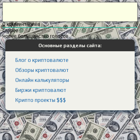
0
комментариев
старее
новее
большинство голосов
Основные разделы сайта:
Блог о криптовалюте
Обзоры криптовалют
Онлайн калькуляторы
Биржи криптовалют
Крипто проекты $$$