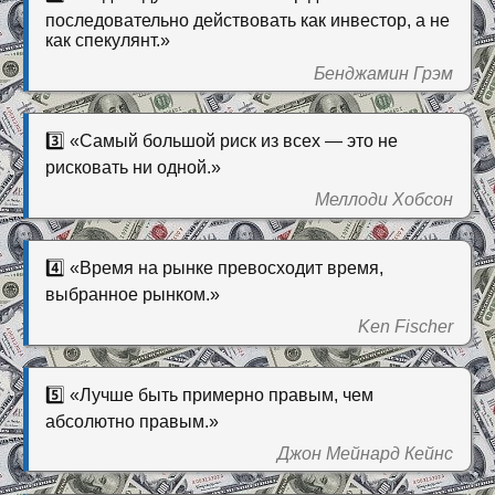
последовательно действовать как инвестор, а не
как спекулянт.»
Бенджамин Грэм
3️⃣ «Самый большой риск из всех — это не
рисковать ни одной.»
Меллоди Хобсон
4️⃣ «Время на рынке превосходит время,
выбранное рынком.»
Ken Fischer
5️⃣ «Лучше быть примерно правым, чем
абсолютно правым.»
Джон Мейнард Кейнс