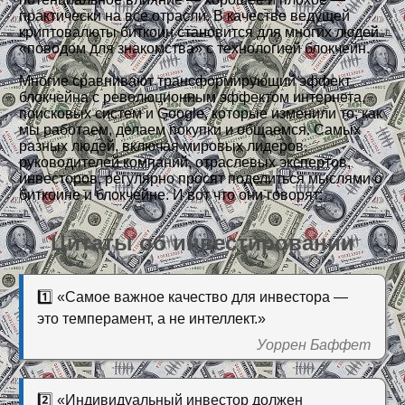
практически на все отрасли. В качестве ведущей
криптовалюты биткоин становится для многих людей
«поводом для знакомства» с технологией блокчейн.
Многие сравнивают трансформирующий эффект
блокчейна с революционным эффектом интернета,
поисковых систем и Google, которые изменили то, как
мы работаем, делаем покупки и общаемся. Самых
разных людей, включая мировых лидеров,
руководителей компаний, отраслевых экспертов,
инвесторов, регулярно просят поделиться мыслями о
биткоине и блокчейне. И вот что они говорят:
Цитаты об инвестировании
1️⃣ «Самое важное качество для инвестора —
это темперамент, а не интеллект.»
Уоррен Баффет
2️⃣ «Индивидуальный инвестор должен