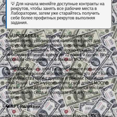
💡 Для начала меняйте доступные контракты на
рекрутов, чтобы занять все рабочие места в
Лаборатории, затем уже старайтесь получить
себе более профитных рекрутов выполняя
задания.
3. «UPGRADES»
— здесь прокачиваем свою
лабораторию: увеличиваем количество мест для
рекрутов и повышаем время заполнения Луны.
Стандартно, клеймить MOON нужно каждые 2 часа,
но можно увеличить время до 12 часов и более. Все
апргейды оплачиваются в токенах MOON.
4. «MISSION»
— в этом разделе можете повысить
свой общий уровень игрового аккаунта, что даст вам
преимущества перед другими игроками: повышая
свой Player Level = увеличиваете свой доход MOON!
Так же, в этом разделе иногда появляются миссии,
заглядывайте сюда и проходите все доступные
задания.
💎 NFT Реликвии
На главной странице приложения Harvest MOON вы