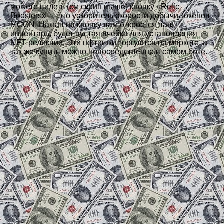
можете видеть (см скрин выше) кнопку «Relic
Boosters» — это ускоритель скорости добычи токенов
MOON. Нажав на кнопку вам откроется ваш
инвентарь, будет пустая ячейка для установления
NFT реликвии. Эти нфтишки торгуются на маркете, а
так же купить можно непосредственно в самом боте.