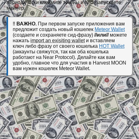
периодически клеймите токены и перезапускаете
майнер.
‼️
ВАЖНО.
При первом запуске приложения вам
предложит создать новый кошелек
Meteor Wallet
(создаете и сохраняете сид-фразу)
//или//
можете
нажать
import an exisiting wallet
и вставляем
ключ либо фразу от своего кошелька
HOT Wallet
(аккаунты свяжутся, так как оба кошелька
работают на Near Protocol). Делайте как вам
удобно, главное что для участия в Harvest MOON
вам нужен кошелек Meteor Wallet.