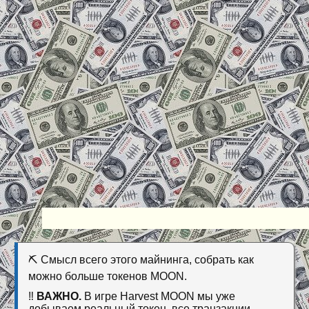
⛏ Смысл всего этого майнинга, собрать как
можно больше токенов MOON.
‼️
ВАЖНО.
В игре Harvest MOON мы уже
добываем реальный токен, все транзакции