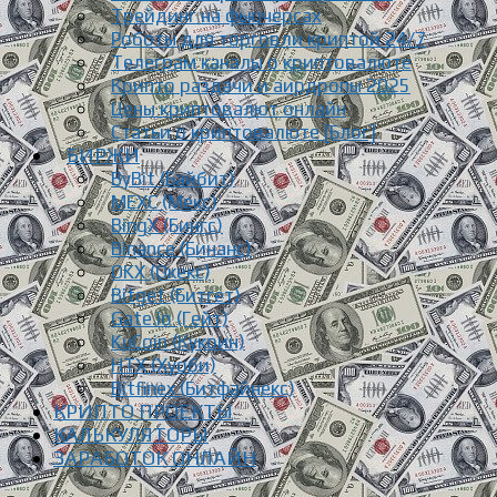
Трейдинг на фьючерсах
Роботы для торговли криптой 24/7
Телеграм каналы о криптовалюте
Крипто раздачи и аирдропы 2025
Цены криптовалют онлайн
Статьи о криптовалюте [Блог]
БИРЖИ
ByBit (Байбит)
MEXC (Мекс)
BingX (Бингс)
Binance (Бинанс)
OKX (Окекс)
Bitget (Битгет)
Gate.io (Гейт)
KuCoin (Кукоин)
HTX (Хуоби)
Bitfinex (Битфайнекс)
КРИПТО ПРОЕКТЫ
КАЛЬКУЛЯТОРЫ
ЗАРАБОТОК ОНЛАЙН