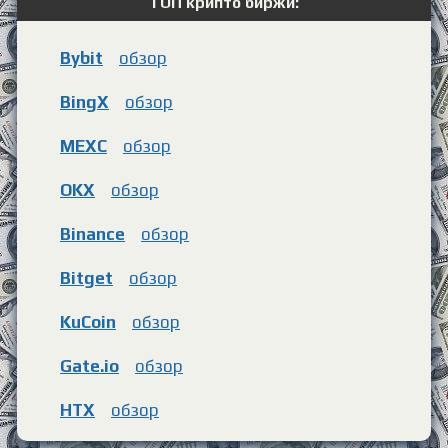
ТОП крипто биржи:
Bybit
обзор
BingX
обзор
MEXC
обзор
OKX
обзор
Binance
обзор
Bitget
обзор
KuCoin
обзор
Gate.io
обзор
HTX
обзор