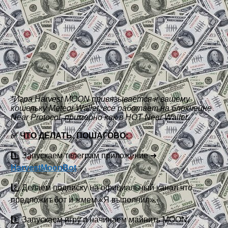
*Игра Harvest MOON привязывается к вашему
кошельку Meteor Wallet, все работает на блокчейне
Near Protocol, примерно как в HOT Near Wallet.
✅
ЧТО ДЕЛАТЬ, ПОШАГОВО:
1️⃣ Запускаем телеграм приложение ➜
HarvestMoonBot
2️⃣ Делаем подписку на официальный канал что
предложит бот и жмем «Я выполнил».
3️⃣ Запускаем игру и начинаем майнить MOON,