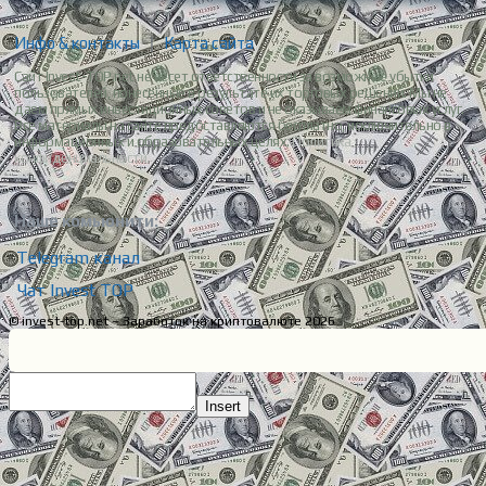
Инфо & контакты
|
Карта сайта
Сайт Invest-TOP.net не несет ответственности за возможные убытки
пользователей, понесенные в результате их торговых решений. Мы не
даем прямых инвестиционных советов и не оказываем финансовых услуг.
Все материалы на сайте предоставляются бесплатно, исключительно в
информационных и образовательных целях.
Политика
конфиденциальности.
Наше комьюнити:
Telegram канал
Чат Invest TOP
© invest-top.net – Заработок на криптовалюте 2026
Insert