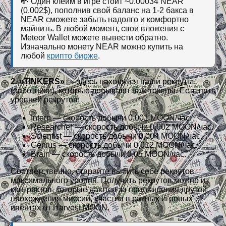
💸 Один клейм в игре стоит ~0.00034 NEAR
(0.002$), пополнив свой баланс на 1-2 бакса в
NEAR сможете забыть надолго и комфортно
майнить. В любой момент, свои вложения с
Meteor Wallet можете вывести обратно.
Изначально монету NEAR можно купить на
любой
крипто бирже
.
2. «TINKERS»
— здесь находятся ваши рекруты
(работники), которые добывают вам токены. Есть пять
уровней рекрутов:
Intern — скорость добычи 0,001 MOON/час.
Researcher — скорость добычи 0,002 MOON/час.
Scientist — скорость добычи 0,004 MOON/час.
Genius — скорость добычи 0,012 MOON/час.
Brain — скорость добычи 0,05 MOON/час.
Соответственно, старайте выбить себе рекрутов
максимального уровня. Получить рекрутов можно из
контрактов, которые даются за приглашения друзей,
прохождения миссий, участия в разных игровых
ивентах от Harvest MOON.