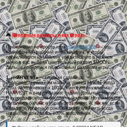
🎮
Основные разделы и как играть:
Приложение не просто игра
Harvest MOON
— это
полноценный рабочий web3 кошелек, и чтобы
переключится на майнинг убедитесь что в нижнем
меню в вас выбран центральный раздел $MOON.
Дальше пройдемся по основным разделам игры.
1. «HARVEST»
— главная страница,
непосредственно сам майнинг токена MOON. Когда
Луна заполняется на 100%, жмете кнопку клейма
HARVEST и вам на баланс падают добытые токены.
В сутки дается один бесплатный клейм! Но вы можете
пополнить баланс и убрать этот лимит. А, так же, если
повысите уровень игрока, сможете клеймить когда
угодно, не дожидаясь 100% заполнения.