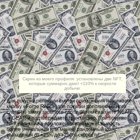
Скрин из моего профиля: установлены две NFT,
которые суммарно дают +110% к скорости
добычи.
Для покупки реликвии внутри приложения нажимаете
кнопку «Forge Relic», для покупки дополнительного
слота по замку зарытого слота, затем свапаете NEAR
➜ GEAR и подтверждаете транзакцию. При покупке
NFT реликвии в приложении вам может выпасть
более уникальная или менее, рандомный шанс
выпадения от +25% до +250% скорости.