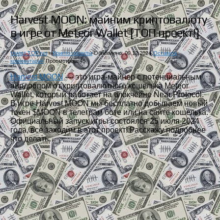
Harvest MOON: майним криптовалюту
в игре от Meteor Wallet [ТОП проект!]
Invest-TOP.net
»
Крипто проекты
Обновлено: 09.12.2024
Оставить
комментарий
Просмотров: 45
Harvest MOON
— это игра-майнер с потенциальным
аирдропом от криптовалютного кошелька Meteor
Wallet, который работает на блокчейне Near Protocol.
В игре Harvest MOON мы бесплатно добываем новый
токен $MOON в телеграм боте или на сайте кошелька.
Официальный запуск игры состоялся 25 июля 2024
года, все заходим в этот проект! Расскажу подробнее
что делать…