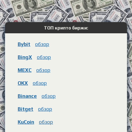
ТОП крипто биржи:
Bybit
обзор
BingX
обзор
MEXC
обзор
OKX
обзор
Binance
обзор
Bitget
обзор
KuCoin
обзор