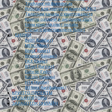
Трейдинг на фьючерсах
Роботы для торговли криптой 24/7
Телеграм каналы о криптовалюте
Крипто раздачи и аирдропы 2025
Цены криптовалют онлайн
Статьи о криптовалюте [Блог]
БИРЖИ
ByBit (Байбит)
MEXC (Мекс)
BingX (Бингс)
Binance (Бинанс)
OKX (Окекс)
Bitget (Битгет)
Gate.io (Гейт)
KuCoin (Кукоин)
HTX (Хуоби)
Bitfinex (Битфайнекс)
КРИПТО ПРОЕКТЫ
КАЛЬКУЛЯТОРЫ
ЗАРАБОТОК ОНЛАЙН