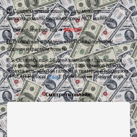
2️⃣ Создаем новый кошелек
(или можете
импортировать например свой HOT wallet).
🤝 Указываем реф код ➜
8Q553S
3️⃣ В кошельке в разделе «NPRO» выполняем
задания и фармим поинты.
P.S. Осталось еще 18 дней кампании… дальше, на
всех участников распределят 100k токенов NPRO. У
проекта есть золотая галочка в твиттере и поддержка
от NEAR Protocol
(
тык
)
. Вложений не требует, ворк.
Смотреть онлайн: