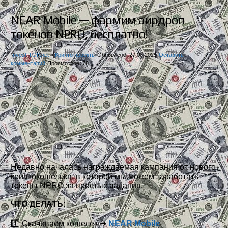
NEAR Mobile — фармим аирдроп
токенов NPRO, бесплатно!
Invest-TOP.net
»
Крипто проекты
Обновлено: 27.08.2025
Оставить
комментарий
Просмотров: 76
Недавно началась награждаемая кампания от нового
криптокошелька, в которой мы можем заработать
токены NPRO за простые задания.
ЧТО ДЕЛАТЬ:
1️⃣ Скачиваем кошелек ➜
NEAR Mobile