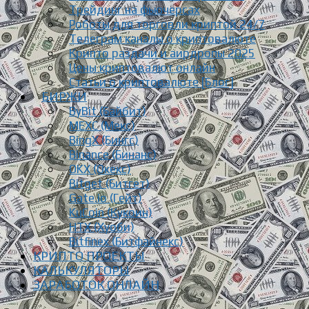
Трейдинг на фьючерсах
Роботы для торговли криптой 24/7
Телеграм каналы о криптовалюте
Крипто раздачи и аирдропы 2025
Цены криптовалют онлайн
Статьи о криптовалюте [Блог]
БИРЖИ
ByBit (Байбит)
MEXC (Мекс)
BingX (Бингс)
Binance (Бинанс)
OKX (Окекс)
Bitget (Битгет)
Gate.io (Гейт)
KuCoin (Кукоин)
HTX (Хуоби)
Bitfinex (Битфайнекс)
КРИПТО ПРОЕКТЫ
КАЛЬКУЛЯТОРЫ
ЗАРАБОТОК ОНЛАЙН