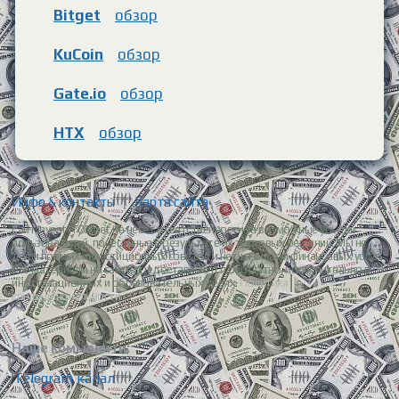
Bitget
обзор
KuCoin
обзор
Gate.io
обзор
HTX
обзор
Инфо & контакты
|
Карта сайта
Сайт Invest-TOP.net не несет ответственности за возможные убытки
пользователей, понесенные в результате их торговых решений. Мы не
даем прямых инвестиционных советов и не оказываем финансовых услуг.
Все материалы на сайте предоставляются бесплатно, исключительно в
информационных и образовательных целях.
Политика
конфиденциальности.
Наше комьюнити:
Telegram канал