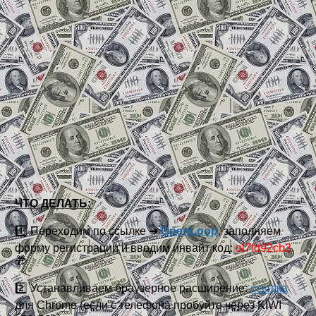
ЧТО ДЕЛАТЬ:
1️⃣ Переходим по ссылке ➜
OpenLoop
, заполняем
форму регистрации и вводим инвайт код:
ol7fd92cb3
🎁
2️⃣ Устанавливаем браузерное расширение:
ссылка
для Chrome (если с телефона пробуйте через KIWI