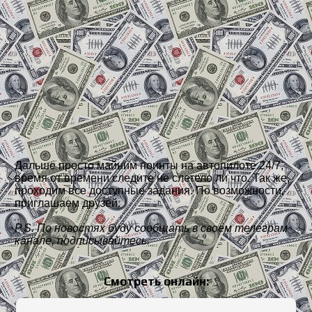
Дальше просто майним поинты на автопилоте 24/7,
время от времени следите не слетело ли что. Так же,
проходим все доступные задания. По возможности,
приглашаем друзей.
P.S. По новостях буду сообщать в своем телеграм
канале, подписывайтесь.
Смотреть онлайн: