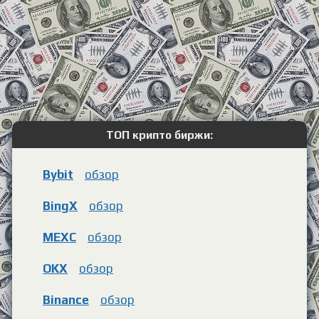
ТОП крипто биржи:
Bybit
обзор
BingX
обзор
MEXC
обзор
OKX
обзор
Binance
обзор