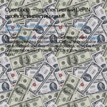
OpenLoop — перспективный DePIN
проект с инвестициями!
Invest-TOP.net
»
Крипто проекты
Обновлено: 14.01.2025
Оставить
комментарий
Просмотров: 18
Проект
OpenLoop
собрал 15 млн$ инвестиций (
пруф
),
имеет множество партнерств. Сейчас можно зайти и
без вложений майнить поинты проекта, которые будут
сконвертированы в токены OPEN в дальнейшем.
Work!