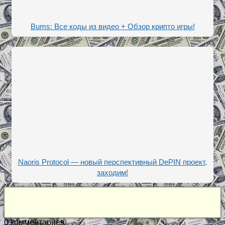
Bums: Все коды из видео + Обзор крипто игры!
Naoris Protocol — новый перспективный DePIN проект,
заходим!
0
комментариев