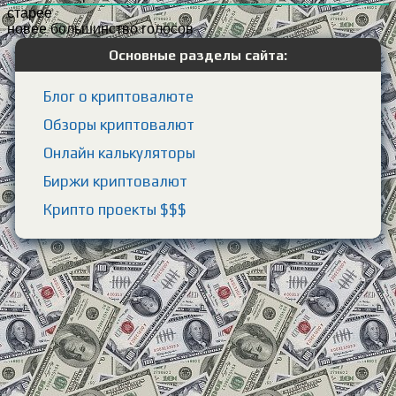
старее
новее
большинство голосов
Основные разделы сайта:
Блог о криптовалюте
Обзоры криптовалют
Онлайн калькуляторы
Биржи криптовалют
Крипто проекты $$$