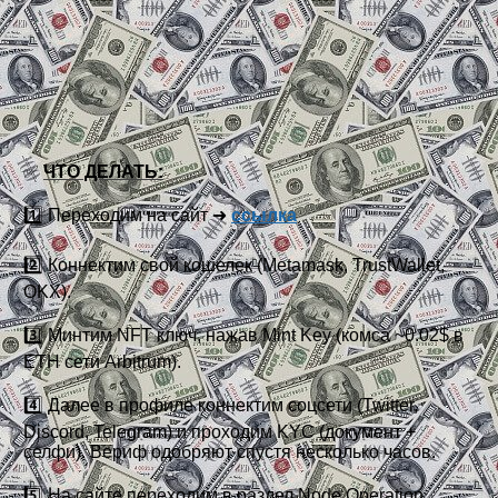
✅
ЧТО ДЕЛАТЬ:
1️⃣ Переходим на сайт ➜
ссылка
2️⃣ Коннектим свой кошелек (Metamask, TrustWallet,
OKX).
3️⃣ Минтим NFT ключ, нажав Mint Key (комса ~0.02$ в
ETH сети Arbitrum).
4️⃣ Далее в профиле коннектим соцсети (Twitter,
Discord, Telegram) и проходим KYC (документ +
селфи). Вериф одобряют спустя несколько часов.
5️⃣ На сайте переходим в раздел Node Operation.