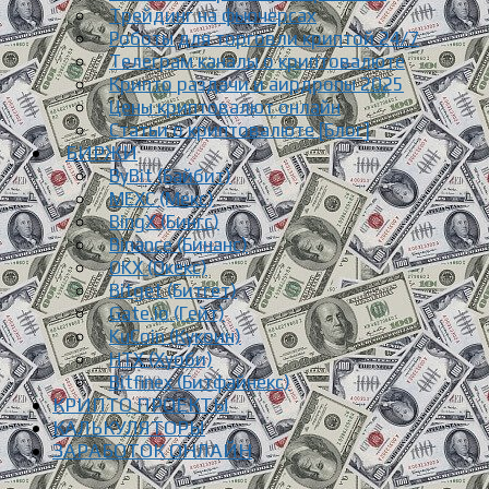
Трейдинг на фьючерсах
Роботы для торговли криптой 24/7
Телеграм каналы о криптовалюте
Крипто раздачи и аирдропы 2025
Цены криптовалют онлайн
Статьи о криптовалюте [Блог]
БИРЖИ
ByBit (Байбит)
MEXC (Мекс)
BingX (Бингс)
Binance (Бинанс)
OKX (Окекс)
Bitget (Битгет)
Gate.io (Гейт)
KuCoin (Кукоин)
HTX (Хуоби)
Bitfinex (Битфайнекс)
КРИПТО ПРОЕКТЫ
КАЛЬКУЛЯТОРЫ
ЗАРАБОТОК ОНЛАЙН