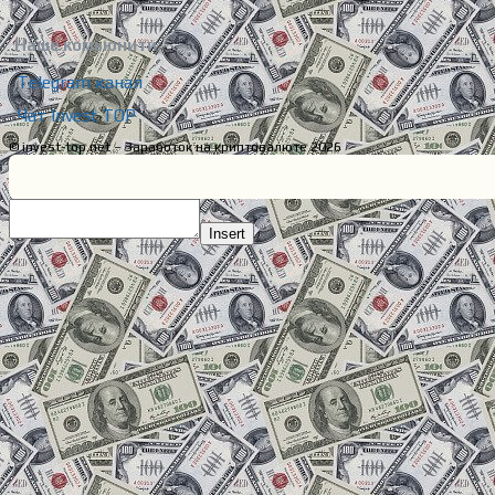
Наше комьюнити:
Telegram канал
Чат Invest TOP
© invest-top.net – Заработок на криптовалюте 2026
Insert