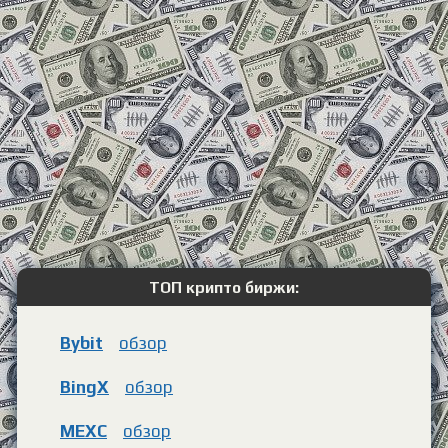
ТОП крипто биржи:
Bybit
обзор
BingX
обзор
MEXC
обзор