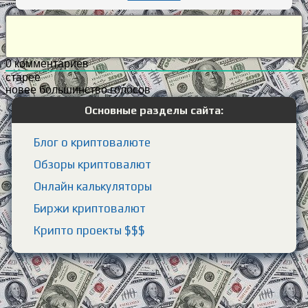
0
комментариев
старее
новее
большинство голосов
Основные разделы сайта:
Блог о криптовалюте
Обзоры криптовалют
Онлайн калькуляторы
Биржи криптовалют
Крипто проекты $$$