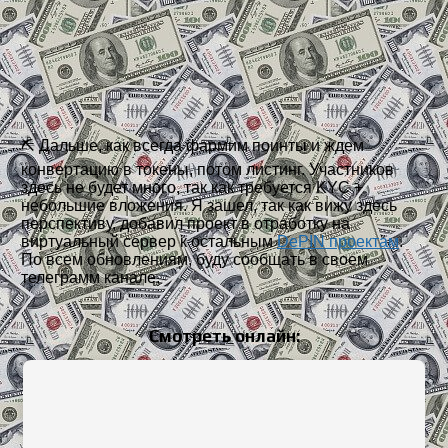
⛏️ Дальше, как всегда фармим поинты и ждем
конвертацию в токены, потом листинг. Участников
здесь не будет много, так как требуется KYC +
небольшие вложения. Я зашел, так как вижу здесь
перспективу, добавил проект в отработку на
виртуальный сервер к остальным
DePIN проектам
.
По всем обновлениям, буду сообщать в своем
телеграмм канале.
Смотреть онлайн: