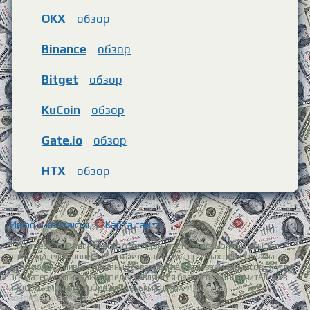
OKX
обзор
Binance
обзор
Bitget
обзор
KuCoin
обзор
Gate.io
обзор
HTX
обзор
Инфо & контакты
|
Карта сайта
Сайт Invest-TOP.net не несет ответственности за возможные убытки
пользователей, понесенные в результате их торговых решений. Мы не
даем прямых инвестиционных советов и не оказываем финансовых услуг.
Все материалы на сайте предоставляются бесплатно, исключительно в
информационных и образовательных целях.
Политика
конфиденциальности.