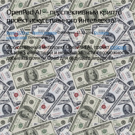
OpenPad AI — перспективный крипто
проект искусственного интеллекта!
Invest-TOP.net
»
Крипто проекты
Обновлено: 12.12.2024
Оставить
комментарий
Просмотров: 13
Искусственный интеллект OpenPad AI, проект
собрал
3.1 млн$ инвестиций и недавно запустил возможность
добывать поинты Opad для будущего аирдропа.