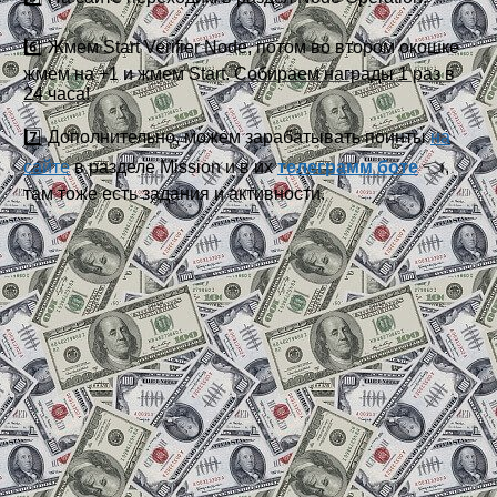
6️⃣ Жмем Start Verifier Node, потом во втором окошке
жмем на +1 и жмем Start.
Собираем награды 1 раз в
24 часа!
7️⃣ Дополнительно, можем зарабатывать поинты
на
сайте
в разделе Mission и в их
телеграмм боте
👈,
там тоже есть задания и активности.