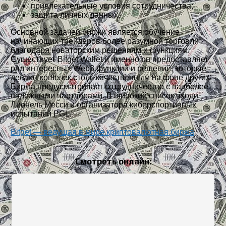
привлекательные условия сотрудничества;
защита личных данных.
Основной задачей биржи является обучение
начинающих трейдеров более разумной торговли
благодаря новаторским решениям и функциям.
Существует Bitget Wallet и именно он предоставляет
ряд интересных Web3 функций и решений, которые
делают кошелек столь качественным на фоне других.
Биржа предусматривает сотрудничество с наиболее
надежными партнерами. В широкий список входи
Лионель Месси и организатора киберспортивных
испытаний PGL.
Bitget — ведущая в мире криптовалютная биржа
Смотреть онлайн: