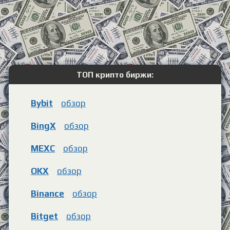
ТОП крипто биржи:
Bybit
обзор
BingX
обзор
MEXC
обзор
OKX
обзор
Binance
обзор
Bitget
обзор