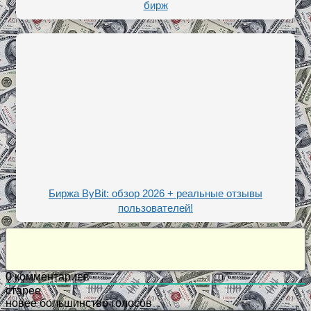
бирж
Биржа ByBit: обзор 2026 + реальные отзывы
пользователей!
0
комментариев
старее
новее
большинство голосов