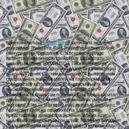
Криптовалютная
биржа Bitget
запустила недавно
программу TraderPro. Сам TraderPro являет собой
конкурс демо-трейдинга. Его основной целью
является возможность трейдеров заработать
вознаграждение 10000 USDT. Также механизм
позволяет получить двойной доход без инвестиций
реальных денег. Система занимается выявлением
специальных пользователей на платформе демо-
трейдинга, у которых есть все шансы выйти на
высший уровень деятельности. Bitget дает
возможность клиентам получить стартовый капитал
для инвестиций, тем самым отмечая их умения в
торговле. Elite — торговый счет, который хорошо
проявляет себя на практике. На платформе
представлены демонстрационные, или их еще
называют виртуальные средства. TraderPro обладает
сразу двойными потоками доходов. Это происходит