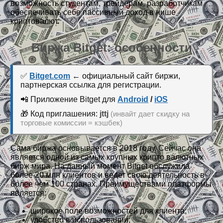
возможность студентам, трейдерам, разработчикам
обеспечивать себе пассивный доход в нише
криптовалют.
Биржа Bitget: особенности
✅
Bitget.com
← официальный сайт биржи,
партнерская ссылка для регистрации.
📲 Приложение Bitget для
Android
/
iOS
🎁 Код приглашения:
jttj
(инвайт дает скидку на
торговые комиссии = кэшбек)
Сама биржа основывается в 2018 году. Сейчас она
является одной из самых крупных крипто валютных
бирж мира. На данный момент Bitget обслужила
более 20 млн клиентов и ведет свою деятельность в
более чем 100 странах. Преимуществами платформы
является:
широкое поле возможностей для клиента;
удобство в использовании;