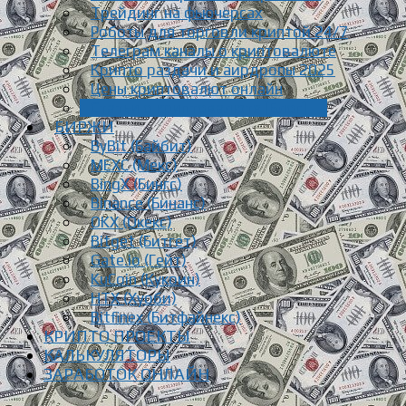
Трейдинг на фьючерсах
Роботы для торговли криптой 24/7
Телеграм каналы о криптовалюте
Крипто раздачи и аирдропы 2025
Цены криптовалют онлайн
Статьи о криптовалюте [Блог]
БИРЖИ
ByBit (Байбит)
MEXC (Мекс)
BingX (Бингс)
Binance (Бинанс)
OKX (Окекс)
Bitget (Битгет)
Gate.io (Гейт)
KuCoin (Кукоин)
HTX (Хуоби)
Bitfinex (Битфайнекс)
КРИПТО ПРОЕКТЫ
КАЛЬКУЛЯТОРЫ
ЗАРАБОТОК ОНЛАЙН