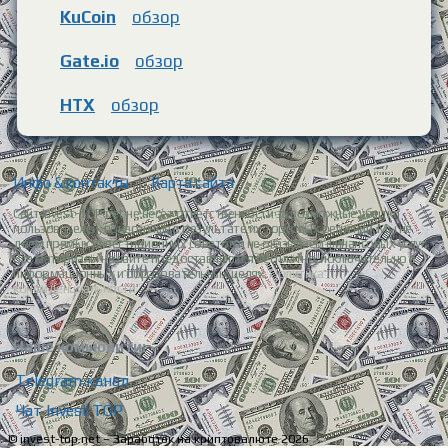
KuCoin
обзор
Gate.io
обзор
HTX
обзор
Инфо & контакты
|
Карта сайта
Сайт Invest-TOP.net не несет ответственности за возможные убытки
пользователей, понесенные в результате их торговых решений. Мы не
даем прямых инвестиционных советов и не оказываем финансовых услуг.
Все материалы на сайте предоставляются бесплатно, исключительно в
информационных и образовательных целях.
Политика
конфиденциальности.
Наше комьюнити:
Telegram канал
Чат Invest TOP
© invest-top.net – Заработок на криптовалюте 2026