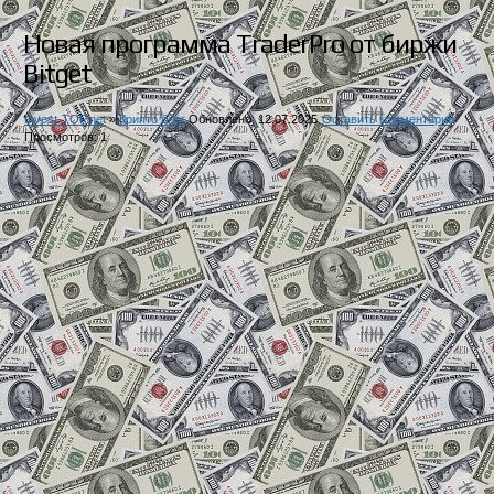
Новая программа TraderPro от биржи
Bitget
Invest-TOP.net
»
Крипто блог
Обновлено: 12.07.2025
Оставить комментарий
Просмотров: 1