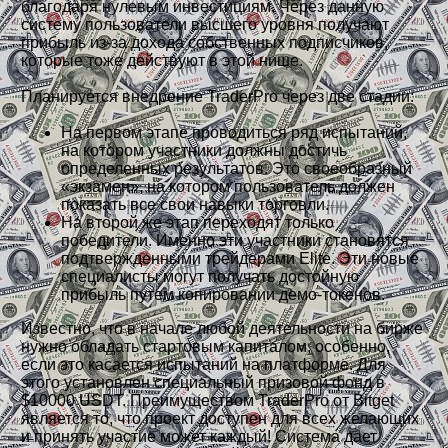
благодаря нулевым инвестициям. Через данную
систему пользователи высшего уровня получают
прибыль из-за дохода собственных подписчиков,
которые тоже действуют в этой нише.
Планируется внедрение TraderPro через две стадии:
На первом этапе проводиться ряд испытаний,
на котором участники должны достичь
определенных результатов. Это своеобразный
«экзамен», на котором пользователь должен
показать все свои навыки торговли.
На второй же этап переходят только
победители. Именно эти участники становятся
подтвержденными трейдерами Elite. Эти новые
специалисты могут получать достойную
прибыль путем копировании демо-токенов.
Известно, что в начале любой деятельности на бирже
нужно обладать стартовым капиталом, особенно,
если это касается испытаний на платформе. Для
этого установлен специальный призовой фонд в
$10000 USDT. Преимуществом TraderPro от Bitget
является то, что проект доступен для всех желающих
и принять участие может каждый! Система дает