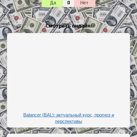
Да
0
Нет
Смотреть онлайн:
Balancer (BAL): актуальный курс, прогноз и
перспективы