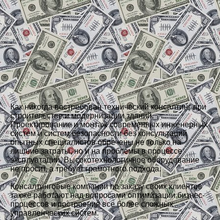
Как никогда востребован технический консалтинг при
строительстве и модернизации зданий.
Проектирование и монтаж современных инженерных
систем и систем безопасности без консультаций
опытных специалистов обречены не только на
лишние затраты, но и на проблемы в процессе
эксплуатации. Высокотехнологичное оборудование
не просит, а требует грамотного подхода.
Консалтинговые компании по заказу своих клиентов
также работают над вопросами оптимизации бизнес-
процессов и построения все более сложных
управленческих систем.