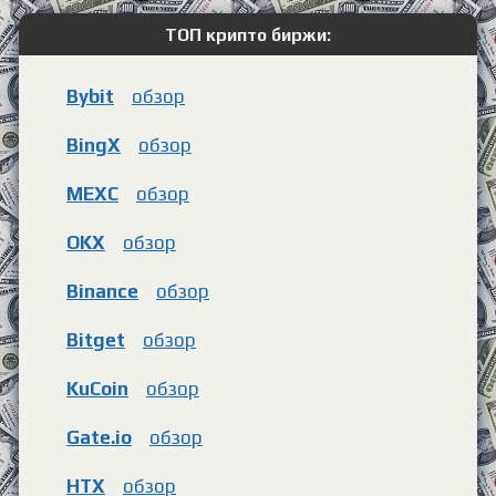
ТОП крипто биржи:
Bybit
обзор
BingX
обзор
MEXC
обзор
OKX
обзор
Binance
обзор
Bitget
обзор
KuCoin
обзор
Gate.io
обзор
HTX
обзор