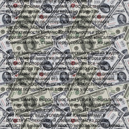
Консалтинговые услуги востребованы и
коммерческими структурами, и государственными
предприятиями. Совсем недавно клиентов
интересовало первичное налаживание основных
бизнес-процессов, теперь важнее более точная
настройка, задача которой — повышение
эффективности конечной деятельности и рост
производительности труда. Технический консалтинг, в
конечном счете, ставит перед собой такие же цели.
Услуги технического, экономического и других видов
консультирования уже не являются прерогативой
крупной корпораций, к консультантам все чаще
обращаются представители среднего бизнеса. По
мере развития предприятия растет и необходимость в
совершенствовании его организации, управления. А
повысить эффективность бизнеса собственными
силами получается не всегда и не у всех.
Очень заметно вырос спрос и на услуги специалистов
ИТ-консалтинга. Больше половины доходов в сфере
консультирования составляет доля ИТ-консалтинга.
Это понятно, ведь уследить за изменениями в
области ИТ-технологий специалистам из других
областей в наше время просто невозможно. Помимо