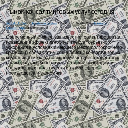
Рынок консалтинговых услуг сегодня
Invest-TOP.net
»
Заработок онлайн
Обновлено: 07.06.2021
Оставить
комментарий
Просмотров: 3
Современный бизнес, как известно, ориентирован на
повышение эффективности и требует серьезного
ускорения в условиях имеющего место долгосрочного
кризиса. В связи с этим специалисты консалтинговых
компаний отмечают повышение интереса клиентов к
своим услугам. Консалтинг сегодня – необходимая
составляющая практически в любой сфере
производства и экономики.