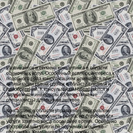
Развивается и сегмент консалтинга в области
оценочных услуг. Особенный всплеск интереса к
подобного рода консультациям отмечается при
активизации рынка сделок в области слияний и
приобретений. К консультантам обращаются и
зарубежные инвесторы и отечественные
специалисты для оценки активов.
Консалтинг в области управления персоналом
занимает меньшую часть рынка, но спрос на эти
услуги заметно рос в последнее время. Особенно
востребованы услуги по обучению и оценке
персонала. Компаниям всегда нужны