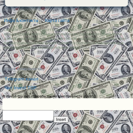
Инфо & контакты
|
Карта сайта
Сайт Invest-TOP.net не несет ответственности за возможные убытки
пользователей, понесенные в результате их торговых решений. Мы не
даем прямых инвестиционных советов и не оказываем финансовых услуг.
Все материалы на сайте предоставляются бесплатно, исключительно в
информационных и образовательных целях.
Политика
конфиденциальности.
Наше комьюнити:
Telegram канал
Чат Invest TOP
© invest-top.net – Заработок на криптовалюте 2026
Insert