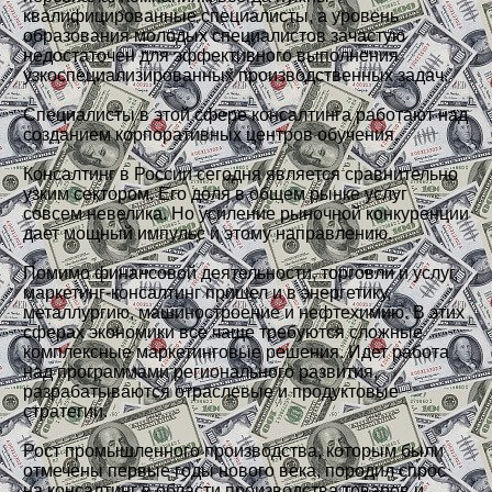
квалифицированные специалисты, а уровень
образования молодых специалистов зачастую
недостаточен для эффективного выполнения
узкоспециализированных производственных задач.
Специалисты в этой сфере консалтинга работают над
созданием корпоративных центров обучения.
Консалтинг в России сегодня является сравнительно
узким сектором. Его доля в общем рынке услуг
совсем невелика. Но усиление рыночной конкуренции
дает мощный импульс и этому направлению.
Помимо финансовой деятельности, торговли и услуг,
маркетинг-консалтинг пришел и в энергетику,
металлургию, машиностроение и нефтехимию. В этих
сферах экономики все чаще требуются сложные
комплексные маркетинговые решения. Идет работа
над программами регионального развития,
разрабатываются отраслевые и продуктовые
стратегии.
Рост промышленного производства, которым были
отмечены первые годы нового века, породил спрос
на консалтинг в области производства товаров и