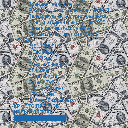
Трейдинг на фьючерсах
Роботы для торговли криптой 24/7
Телеграм каналы о криптовалюте
Крипто раздачи и аирдропы 2025
Цены криптовалют онлайн
Статьи о криптовалюте [Блог]
БИРЖИ
ByBit (Байбит)
MEXC (Мекс)
BingX (Бингс)
Binance (Бинанс)
OKX (Окекс)
Bitget (Битгет)
Gate.io (Гейт)
KuCoin (Кукоин)
HTX (Хуоби)
Bitfinex (Битфайнекс)
КРИПТО ПРОЕКТЫ
КАЛЬКУЛЯТОРЫ
ЗАРАБОТОК ОНЛАЙН