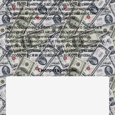
услуг. Повсеместно расширялись предприятия,
осваивая новые мощности и модернизируясь. Теперь
все больше внимания уделяется возможностям
снижения себестоимости продукции.
Для повышения эффективности любого бизнеса в
нынешних условиях не обойтись без профессионалов
в области управленческого, маркетингового,
производственного, ИТ и технического консалтинга. А
резервы для роста всегда есть у любой крупной и
средней компании, нужно только грамотно ими
распорядиться и упорядочить все процессы.
Смотреть онлайн: