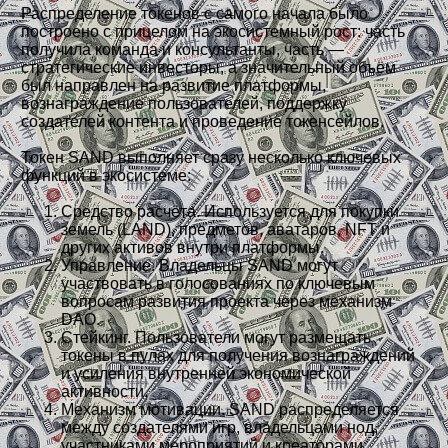
Распределение токенов с самого начала было
построено с прицелом на экосистемный рост: часть
получила команда и консультанты, часть —
стратегические инвесторы, а значительный объём
был направлен на развитие платформы,
вознаграждение пользователей, поддержку
создателей контента и проведение токенсейлов.
Токен SAND выполняет сразу несколько ключевых
функций в экосистеме:
Средство расчёта. Используется для покупки
земель (LAND), предметов, аватаров, NFT и
других активов внутри платформы.
Управление. Владельцы SAND могут
участвовать в голосованиях по ключевым
вопросам развития проекта через механизм
DAO.
Стейкинг. Пользователи могут размещать
токены в пулах для получения вознаграждений
и усиления внутренней экономической
активности.
Механизм мотивации. SAND распределяется
между создателями игр, владельцами нод,
участниками мероприятий и креаторами