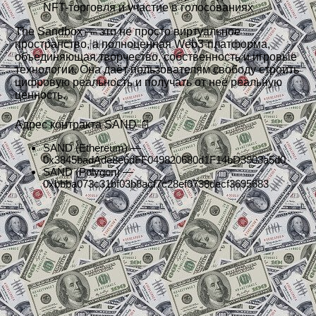
NFT-торговля и участие в голосованиях
The Sandbox — это не просто виртуальное
пространство, а полноценная Web3-платформа,
объединяющая творчество, собственность и игровые
технологии. Она даёт пользователям свободу строить
цифровую реальность и получать от неё реальную
ценность.
Адрес контракта SAND 📄
SAND (Ethereum) —
0x3845badAde8e6dFF049820680d1F14bD3903a5d0
SAND (Polygon) —
0xbbba073c31bf03b8acf7c28ef0738decf3695683