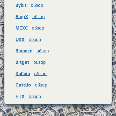
Bybit
обзор
BingX
обзор
MEXC
обзор
OKX
обзор
Binance
обзор
Bitget
обзор
KuCoin
обзор
Gate.io
обзор
HTX
обзор