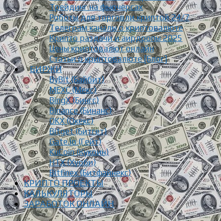
Трейдинг на фьючерсах
Роботы для торговли криптой 24/7
Телеграм каналы о криптовалюте
Крипто раздачи и аирдропы 2025
Цены криптовалют онлайн
Статьи о криптовалюте [Блог]
БИРЖИ
ByBit (Байбит)
MEXC (Мекс)
BingX (Бингс)
Binance (Бинанс)
OKX (Окекс)
Bitget (Битгет)
Gate.io (Гейт)
KuCoin (Кукоин)
HTX (Хуоби)
Bitfinex (Битфайнекс)
КРИПТО ПРОЕКТЫ
КАЛЬКУЛЯТОРЫ
ЗАРАБОТОК ОНЛАЙН