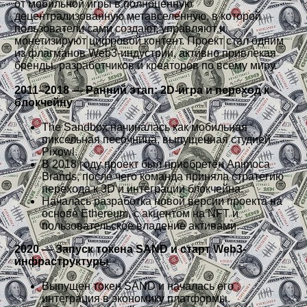
от мобильной игры в полноценную
децентрализованную метавселенную, в которой
пользователи сами создают, управляют и
монетизируют цифровой контент. Проект стал одним
из флагманов Web3-индустрии, активно привлекая
бренды, разработчиков и креаторов по всему миру.
2011–2018 — Ранний этап: 2D-игра и переход к
блокчейну
The Sandbox начиналась как мобильная
пиксельная песочница, выпущенная студией
Pixowl.
В 2018 году проект был приобретён Animoca
Brands, после чего команда приняла стратегию
перехода к 3D и интеграции блокчейна.
Началась разработка новой версии проекта на
основе Ethereum, с акцентом на NFT и
пользовательское владение активами.
2020 — Запуск токена SAND и старт Web3-
инфраструктуры
Выпущен токен SAND и началась его
интеграция в экономику платформы.