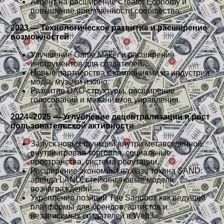
Акцент на расширение Creator Economy и
повышение вовлечённости сообщества.
2023 — Технологическое развитие и расширение
возможностей
Улучшение Game Maker и расширение
инструментов для создателей.
Новые партнёрства с компаниями из индустрии
моды, музыки и кино.
Развитие DAO-структуры, расширение
голосований и механизмов управления.
2024–2025 — Углубление децентрализации и рост
пользовательской активности
Запуск новых функций внутри метавселенной:
внутриигровая торговля, социальные
пространства, система репутации.
Расширение экономики на базе токена SAND:
аренда LAND, стейкинг, новые модели
вознаграждений.
Укрепление позиций The Sandbox как ведущей
платформы для брендов, артистов и
независимых создателей в Web3.