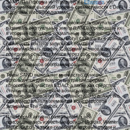
SAND. Платформа интегрируется с
Ethereum
, что
обеспечивает высокий уровень совместимости с DeFi
и другими Web3-продуктами.
Ключевая особенность — возможность покупать и
развивать виртуальные земли (LAND), превращая их
в игровые площадки, социальные пространства или
бизнес-центры. Владельцы могут сдавать их в аренду,
размещать контент, запускать события и
монетизировать трафик. Создание активов и логики
поведения осуществляется через собственные
инструменты — VoxEdit и Game Maker, которые не
требуют навыков программирования.
Токен SAND выполняет множество функций:
используется для покупок внутри платформы,
голосований, участия в DAO, а также как средство
стейкинга для получения вознаграждений и
увеличения заработка от активности. Это делает его
фундаментальным элементом всей цифровой
экономики The Sandbox.
Платформа активно развивается: к ней
присоединились известные бренды (Adidas, Warner
Music, Gucci), а также селебрити, игровые студии и