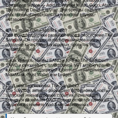
7. Какие компании сотрудничают с The Sandbox?
Среди партнёров — Adidas, Warner Music, Gucci, Atari,
The Walking Dead и другие. Эти бренды создают
собственные пространства и контент внутри
метавселенной.
8. Что такое Game Maker Fund?
Это фонд поддержки разработчиков в экосистеме The
Sandbox. Он предоставляет финансирование на
создание качественных игровых проектов в
метавселенной.
9. Как хранить токены SAND и NFT из The Sandbox?
SAND и связанные с платформой NFT можно хранить
в кошельках с поддержкой Ethereum — например,
MetaMask, Trust Wallet или Ledger.
10. В чём перспективы The Sandbox?
The Sandbox активно расширяет функциональность,
запускает новые игровые события, привлекает
бренды и развивает DAO. Проект остаётся одним из
лидеров в сегменте Web3-метавселенных.