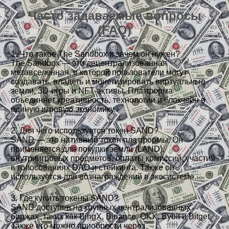
Часто задаваемые вопросы
(FAQ)
1. Что такое The Sandbox и зачем он нужен?
The Sandbox — это децентрализованная
метавселенная, в которой пользователи могут
создавать, владеть и монетизировать виртуальные
земли, 3D-игры и NFT-активы. Платформа
объединяет креативность, технологии и блокчейн в
единую игровую экономику.
2. Для чего используется токен SAND?
SAND — это нативный токен платформы. Он
применяется для покупки земли (LAND),
внутриигровых предметов, оплаты комиссий, участия
в голосованиях DAO и стейкинга. Также он
используется для вознаграждений в экосистеме.
3. Где купить токены SAND?
SAND доступен на крупных централизованных
биржах, таких как BingX, Binance, OKX, Bybit и Bitget.
Также его можно приобрести через