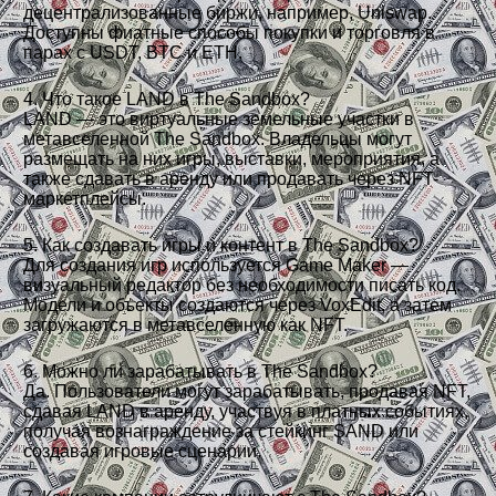
децентрализованные биржи, например, Uniswap.
Доступны фиатные способы покупки и торговля в
парах с USDT, BTC и ETH.
4. Что такое LAND в The Sandbox?
LAND — это виртуальные земельные участки в
метавселенной The Sandbox. Владельцы могут
размещать на них игры, выставки, мероприятия, а
также сдавать в аренду или продавать через NFT-
маркетплейсы.
5. Как создавать игры и контент в The Sandbox?
Для создания игр используется Game Maker —
визуальный редактор без необходимости писать код.
Модели и объекты создаются через VoxEdit, а затем
загружаются в метавселенную как NFT.
6. Можно ли зарабатывать в The Sandbox?
Да. Пользователи могут зарабатывать, продавая NFT,
сдавая LAND в аренду, участвуя в платных событиях,
получая вознаграждение за стейкинг SAND или
создавая игровые сценарии.