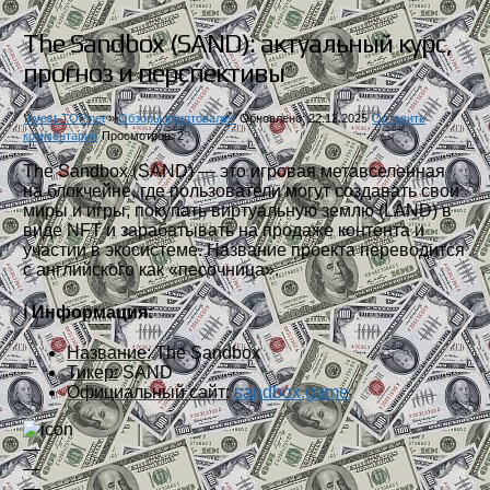
The Sandbox (SAND): актуальный курс,
прогноз и перспективы
Invest-TOP.net
»
Обзоры криптовалют
Обновлено: 22.12.2025
Оставить
комментарий
Просмотров: 2
The Sandbox (SAND) — это игровая метавселенная
на блокчейне, где пользователи могут создавать свои
миры и игры, покупать виртуальную землю (LAND) в
виде NFT и зарабатывать на продаже контента и
участии в экосистеме. Название проекта переводится
с английского как «песочница».
ℹ️ Информация:
Название:
The Sandbox
Тикер:
SAND
Официальный сайт:
sandbox.game
—
—
—