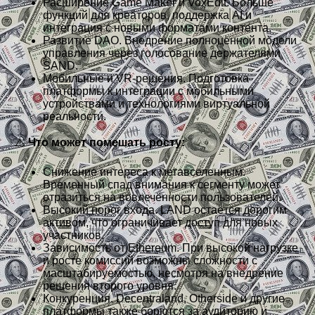
Расширение Game Maker и VoxEdit. Больше
функций для креаторов, поддержка AI и
интеграция с новыми форматами контента.
Развитие DAO. Внедрение полноценной модели
управления через голосование держателями
SAND.
Мобильные и VR-решения. Подготовка
платформы к интеграции с мобильными
устройствами и технологиями виртуальной
реальности.
⚠️
Что может помешать росту:
Снижение интереса к метавселенным.
Временный спад внимания к сегменту может
отразиться на вовлечённости пользователей.
Высокий порог входа. LAND остаётся дорогим
активом, что ограничивает доступ для новых
участников.
Зависимость от Ethereum. При высокой нагрузке
и росте комиссий возможны сложности с
масштабируемостью, несмотря на внедрение
решения второго уровня.
Конкуренция. Decentraland, Otherside и другие
платформы также борются за аудиторию и