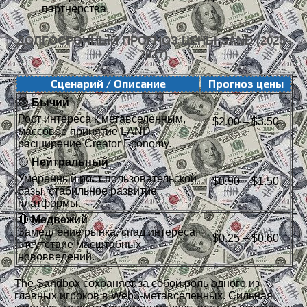
партнёрства.
ДОЛГОСРОЧНЫЙ ПРОГНОЗ ЦЕНЫ SAND (2025–
2027)
Сценарий / Описание
Прогноз цены
🟢
Бычий
Рост интереса к метавселенным,
$2.00 – $3.50
массовое принятие LAND,
расширение Creator Economy.
🟡
Нейтральный
Умеренный рост пользовательской
$0.90 – $1.50
базы, стабильное развитие
платформы.
🔴
Медвежий
Замедление рынка, спад интереса,
$0.25 – $0.60
отсутствие масштабных
нововведений.
The Sandbox сохраняет за собой роль одного из
главных игроков в Web3-метавселенных. Сильная