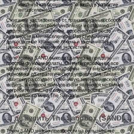
контента как поощрение за вклад в развитие
метавселенной.
Сжигание части токенов от транзакционных сборов
способствует контролю инфляции и созданию
дефляционного давления, особенно при росте
активности в метавселенной. Это стимулирует
долгосрочное хранение токена и увеличивает его
ценность для участников экосистемы.
Роль токена SAND выходит далеко за пределы
простой функции оплаты. Он интегрирован во все
ключевые процессы платформы — от внутриигровой
экономики до стратегического управления. Такая
архитектура создаёт устойчивую токеномическую
модель, в которой пользователи являются не только
потребителями, но и соучастниками роста
виртуального мира The Sandbox.
Где купить The Sandbox (SAND)
Токен SAND можно приобрести на большинстве