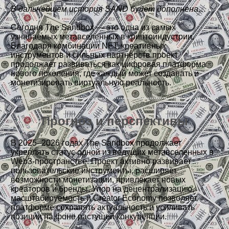
В дальнейшем история SAND будет дополнена…
Сегодня The Sandbox — это одна из самых
узнаваемых метавселенных в криптоиндустрии.
Благодаря комбинации NFT, креативных
инструментов и сильных партнёрств проект
продолжает развиваться как цифровая платформа
нового поколения, где каждый может создавать и
монетизировать виртуальную реальность.
Прогноз и перспективы
В 2025–2026 годах The Sandbox продолжает
укреплять статус одной из ведущих метавселенных в
Web3-пространстве. Проект активно развивает
пользовательские инструменты, расширяет
возможности монетизации, привлекает новых
креаторов и бренды. Упор на децентрализацию,
масштабируемость и Creator Economy позволяет
платформе сохранять актуальность и усиливать
позиции на фоне растущей конкуренции.