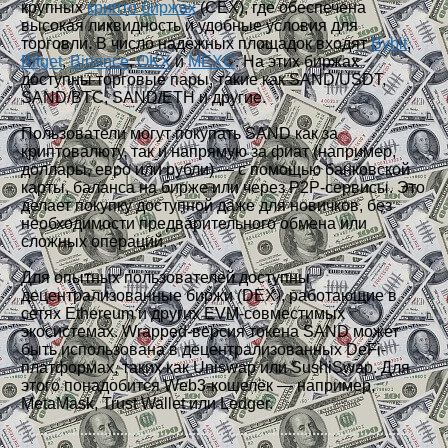
крупных
крипто биржах
(CEX), где обеспечена
высокая ликвидность и удобные условия для
торговли. В число надёжных площадок входят
Bybit
,
Bitget
,
Binance
,
OKX
и
MEXC
. На этих биржах
доступны торговые пары, такие как SAND/USDT,
SAND/BTC, SAND/ETH и другие.
Пользователи могут покупать SAND как за
криптовалюту, так и напрямую за фиат (например,
доллары, евро или рубли) — с помощью банковской
карты, баланса на бирже или через P2P-сервисы. Это
делает покупку доступной даже для новичков, без
необходимости предварительного обмена или
сложных операций.
Для опытных пользователей доступны
децентрализованные биржи (DEX), работающие в
сетях Ethereum и других EVM-совместимых
экосистемах. Wrapped-версия токена SAND может
быть использована в децентрализованных DeFi-
платформах, таких как Uniswap или SushiSwap. Для
этого понадобится Web3-кошелёк — например,
MetaMask, Trust Wallet или Ledger.