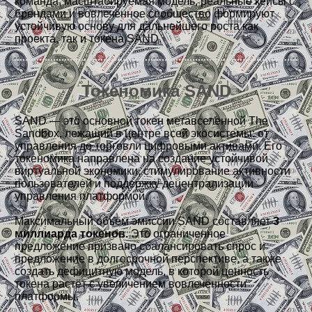
команда, масштабируемая модель, реальные кейсы с
брендами и вовлечённое сообщество формируют
устойчивую основу для дальнейшего роста как
проекта, так и токена SAND.
Токеномика SAND
SAND — это основной токен метавселенной The
Sandbox, лежащий в центре всей экосистемы: от
управления до торговли цифровыми активами. Его
токеномика направлена на создание устойчивой
виртуальной экономики, стимулирование активности
пользователей и поддержку децентрализации
управления платформой.
Максимальный объём эмиссии SAND составляет
3
миллиарда токенов.
Это ограниченное
предложение призвано сбалансировать спрос и
предложение в долгосрочной перспективе, а также
создать дефицитную модель, в которой ценность
токена растёт с увеличением вовлечённости
платформы.