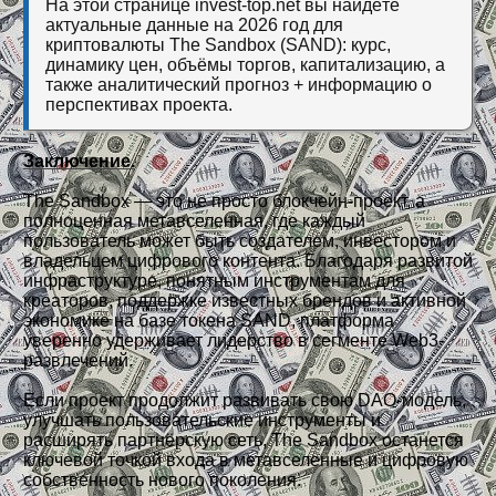
На этой странице invest-top.net вы найдёте
актуальные данные на 2026 год для
криптовалюты The Sandbox (SAND): курс,
динамику цен, объёмы торгов, капитализацию, а
также аналитический прогноз + информацию о
перспективах проекта.
Заключение.
The Sandbox — это не просто блокчейн-проект, а
полноценная метавселенная, где каждый
пользователь может быть создателем, инвестором и
владельцем цифрового контента. Благодаря развитой
инфраструктуре, понятным инструментам для
креаторов, поддержке известных брендов и активной
экономике на базе токена SAND, платформа
уверенно удерживает лидерство в сегменте Web3-
развлечений.
Если проект продолжит развивать свою DAO-модель,
улучшать пользовательские инструменты и
расширять партнёрскую сеть, The Sandbox останется
ключевой точкой входа в метавселенные и цифровую
собственность нового поколения.