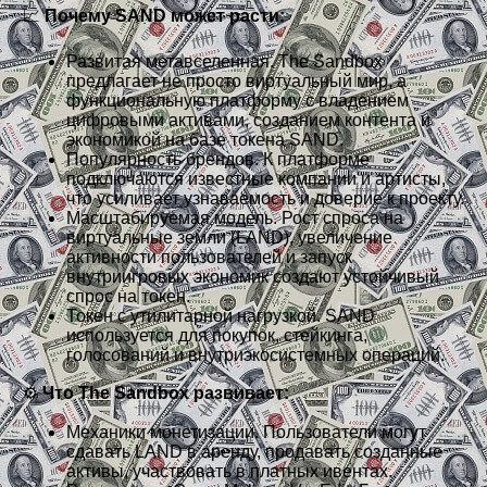
📈
Почему SAND может расти:
Развитая метавселенная. The Sandbox
предлагает не просто виртуальный мир, а
функциональную платформу с владением
цифровыми активами, созданием контента и
экономикой на базе токена SAND.
Популярность брендов. К платформе
подключаются известные компании и артисты,
что усиливает узнаваемость и доверие к проекту.
Масштабируемая модель. Рост спроса на
виртуальные земли (LAND), увеличение
активности пользователей и запуск
внутриигровых экономик создают устойчивый
спрос на токен.
Токен с утилитарной нагрузкой. SAND
используется для покупок, стейкинга,
голосований и внутриэкосистемных операций.
⚙️
Что The Sandbox развивает:
Механики монетизации. Пользователи могут
сдавать LAND в аренду, продавать созданные
активы, участвовать в платных ивентах.