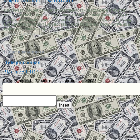
Инфо & контакты
|
Карта сайта
Сайт Invest-TOP.net не несет ответственности за возможные убытки
пользователей, понесенные в результате их торговых решений. Мы не
даем прямых инвестиционных советов и не оказываем финансовых услуг.
Все материалы на сайте предоставляются бесплатно, исключительно в
информационных и образовательных целях.
Политика
конфиденциальности.
Наше комьюнити:
Telegram канал
Чат Invest TOP
© invest-top.net – Заработок на криптовалюте 2026
Insert