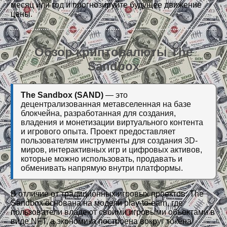
месяц или год и прогнозируйте будущее движение
цены.
Обзор криптовалюты The
Sandbox
The Sandbox (SAND)
— это
децентрализованная метавселенная на базе
блокчейна, разработанная для создания,
владения и монетизации виртуального контента
и игрового опыта. Проект предоставляет
пользователям инструменты для создания 3D-
миров, интерактивных игр и цифровых активов,
которые можно использовать, продавать и
обменивать напрямую внутри платформы.
В отличие от традиционных игровых проектов, The
Sandbox основана на модели play-to-earn, где
пользователи владеют своими игровыми объектами в
виде NFT, а экономика построена вокруг токена