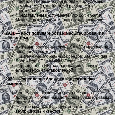
Проведён первый раунд продаж виртуальных
земель (LAND), вызвавший резонанс в
криптосообществе.
Представлены инструменты VoxEdit и Game
Maker — ключевые компоненты для создания
контента.
2021 — Рост популярности и масштабирование
экосистемы
Активный рост цены токена SAND и увеличение
числа пользователей.
Привлечение глобальных брендов: Atari, Adidas,
Snoop Dogg, The Walking Dead.
Первая волна NFT-коллабораций и запуск
альфа-версии метавселенной.
2022 — Укрепление бренда и запуск альфа-
сезонов
Проведение нескольких альфа-сезонов с
доступом к созданным пользователями игровым
опытам.
Участие крупных IP, запуск ивентов и
внутриигровых квестов.