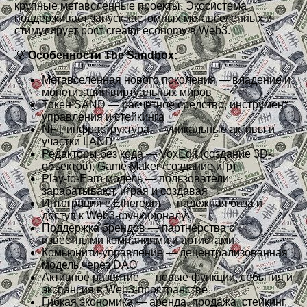
крупные метавсленные проекты. Экосистема
поддерживает запуск кастомных метавселенных и
стимулирует рост creator economy в Web3.
💡
Особенности The Sandbox:
Метавселенная нового поколения — владение и
монетизация виртуальных миров
Токен SAND — расчётное средство, инструмент
управления и стейкинга
NFT-инфраструктура — уникальные активы и
участки LAND
Редакторы без кода — VoxEdit (создание 3D-
объектов), Game Maker (создание игр)
Play-to-Earn модель — пользователи
зарабатывают, играя и создавая
Интеграция с Ethereum — надёжная база и
доступ к Web3-функционалу
Поддержка брендов — партнёрства с
известными компаниями и артистами
Комьюнити-управление — децентрализованная
модель через DAO
Активное развитие — новые функции, события и
экспансия в Web3-пространстве
Гибкая экономика — аренда, продажа, стейкинг,