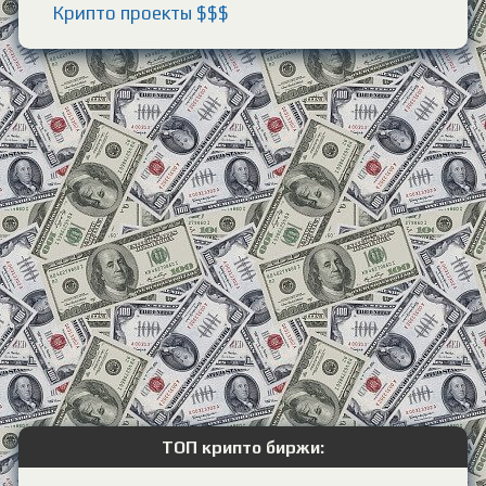
Крипто проекты $$$
ТОП крипто биржи: