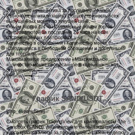
—
Изменение цены актива за последние 24 часа.
Рыночная капитализация
i
Общая стоимость всех
выпущенных монет по текущей цене.
—
Объём торгов (24 ч)
i
Суммарный объем торгов
криптовалютой за последние 24 часа на всех
отслеживаемых платформах.
—
Количество в обращении
i
Количество монет,
находящихся в свободном обращении и доступных
для торговли.
—
Максимальное предложение
i
Максимальное
количество монет, прописанное в коде. «∞» — нет
ограничения.
—
Купить
—
➜
—
График SAND/USDT
[php_everywhere]
Смотреть график TradingView для криптовалюты The
Sandbox (SAND). Анализируйте онлайн изменение
курса криптовалюты за прошедшие 24 часа, неделю,