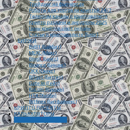
Трейдинг на фьючерсах
Роботы для торговли криптой 24/7
Телеграм каналы о криптовалюте
Крипто раздачи и аирдропы 2025
Цены криптовалют онлайн
Статьи о криптовалюте [Блог]
БИРЖИ
ByBit (Байбит)
MEXC (Мекс)
BingX (Бингс)
Binance (Бинанс)
OKX (Окекс)
Bitget (Битгет)
Gate.io (Гейт)
KuCoin (Кукоин)
HTX (Хуоби)
Bitfinex (Битфайнекс)
КРИПТО ПРОЕКТЫ
КАЛЬКУЛЯТОРЫ
ЗАРАБОТОК ОНЛАЙН