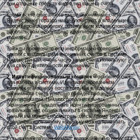
при отправке средств видит тип вашего счета.
Кроме всего описанного выше, анонимные счета
Яндекс денег гораздо чаще блокируют, а владельцев
просят пройти проверку, потому, если хотите спокойно
работать, вам необходимо идентифицировать свой
кошелек.
Трижды проверяйте всю информацию совершая
сделки с владельцами анонимных счетов в системе
Яндекс Деньги, очень часто такие счета используют
для своей деятельности мошенники.
2. Идентифицированный кошелек
– основной счет
для работы в системе. Идентифицированным
кошелек становится после того, как владелец
анонимного счета успешно пройдет процедуру
идентификации. Никаких дополнительных
ограничений у владельцев идентифицированных
кошельков нет, общие лимиты в системе Яндекс
Деньги вы можете посмотреть здесь. Кроме того, к
идентифицированному кошельку можно привязать
свой счет в системе
WebMoney
.
Есть разве что один момент, который можно отнести к