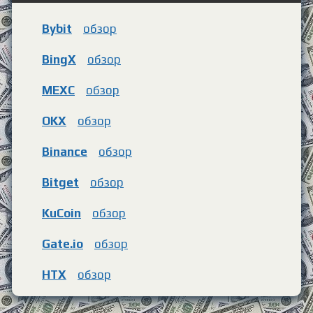
Bybit
обзор
BingX
обзор
MEXC
обзор
OKX
обзор
Binance
обзор
Bitget
обзор
KuCoin
обзор
Gate.io
обзор
HTX
обзор