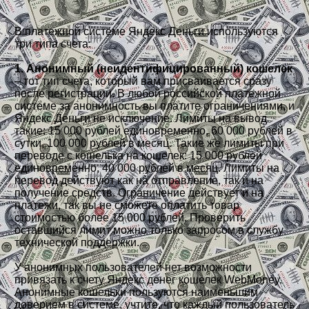
В платежной системе Яндекс Деньги используются
три типа счета:
1. Анонимный (неидентифицированный) кошелек
– тот тип счета, который вам присваивается сразу
после регистрации. В любой российской платежной
системе за анонимность вы платите ограничениями, и
Яндекс Деньги не исключение. Лимиты на вывод
такие: 15 000 рублей единовременно, 60 000 рублей в
сутки, 100 000 рублей в месяц. Такие же лимиты при
переводе с кошелька на кошелек: 15 000 рублей
единовременно, 40 000 рублей в месяц. Лимиты на
перевод действуют как на отправление, так и на
получение средств. Ограничение действует и на
платежи, так вы не сможете оплатить товар
стоимостью более 15 000 рублей. Проверить
оставшийся лимит можно только запросом в службу
технической поддержки.
У анонимных пользователей нет возможности
привязать к счету Яндекс денег кошелек WebMoney.
Анонимные кошельки пользуются наименьшим
доверием в системе, учтите, что каждый пользователь