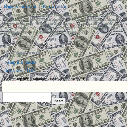
Инфо & контакты
|
Карта сайта
Сайт Invest-TOP.net не несет ответственности за возможные убытки
пользователей, понесенные в результате их торговых решений. Мы не
даем прямых инвестиционных советов и не оказываем финансовых услуг.
Все материалы на сайте предоставляются бесплатно, исключительно в
информационных и образовательных целях.
Политика
конфиденциальности.
Наше комьюнити:
Telegram канал
Чат Invest TOP
© invest-top.net – Заработок на криптовалюте 2026
Insert