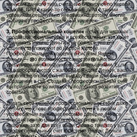
минусам данного типа счета, его блокируют по первой
жалобе. Вести какие-то серьезные дела с такими
условиями решительно невозможно, потому многие
выбирают профессиональный кошелек.
3. Профессиональный кошелек
– счет для частных
продавцов, фрилансеров и всех остальных, кто хочет
принимать Яндекс Деньги и не бояться, что его
кошелек заблокируют по первой жалобе.
Профессиональный кошелек в системе Яндекс
Деньги — это возможность самостоятельного
урегулирования конфликтов с плательщиками. Если
на вас обращаются с жалобой в Яндекс Деньги, ваш
кошелек не блокируют, но выдадут ваши данные для
обращения в суд. Создавая профессиональный счет,
вы принимаете возможность подобного развития
событий.
Делать свой кошелек профессиональным стоит даже
потому, что слово профессионал почти в любом
употребление вызывает весомое доверие. Не все
знают истинную ценность профессионального
кошелька, зато для всех ваши слова о том, что у вас
профессиональный счет в системе Яндекс Деньги
будут звучать убедительно.