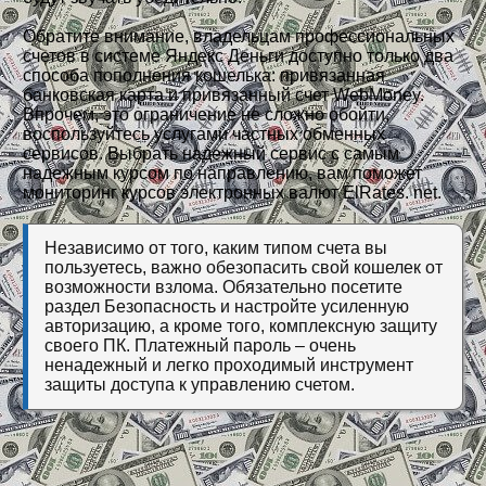
Обратите внимание, владельцам профессиональных
счетов в системе Яндекс Деньги доступно только два
способа пополнения кошелька: привязанная
банковская карта и привязанный счет WebMoney.
Впрочем, это ограничение не сложно обойти,
воспользуйтесь услугами частных обменных
сервисов. Выбрать надежный сервис с самым
надежным курсом по направлению, вам поможет
мониторинг курсов электронных валют ElRates. net.
Независимо от того, каким типом счета вы
пользуетесь, важно обезопасить свой кошелек от
возможности взлома. Обязательно посетите
раздел Безопасность и настройте усиленную
авторизацию, а кроме того, комплексную защиту
своего ПК. Платежный пароль – очень
ненадежный и легко проходимый инструмент
защиты доступа к управлению счетом.