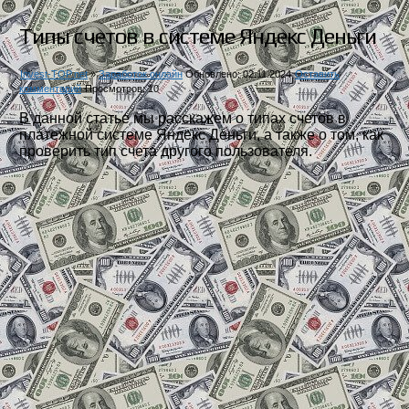
Типы счетов в системе Яндекс Деньги
Invest-TOP.net
»
Заработок онлайн
Обновлено: 02.11.2024
Оставить
комментарий
Просмотров: 10
В данной статье мы расскажем о типах счетов в
платежной системе Яндекс Деньги, а также о том, как
проверить тип счета другого пользователя.