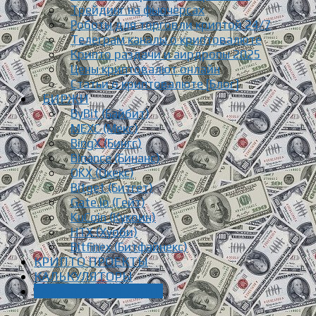
Трейдинг на фьючерсах
Роботы для торговли криптой 24/7
Телеграм каналы о криптовалюте
Крипто раздачи и аирдропы 2025
Цены криптовалют онлайн
Статьи о криптовалюте [Блог]
БИРЖИ
ByBit (Байбит)
MEXC (Мекс)
BingX (Бингс)
Binance (Бинанс)
OKX (Окекс)
Bitget (Битгет)
Gate.io (Гейт)
KuCoin (Кукоин)
HTX (Хуоби)
Bitfinex (Битфайнекс)
КРИПТО ПРОЕКТЫ
КАЛЬКУЛЯТОРЫ
ЗАРАБОТОК ОНЛАЙН