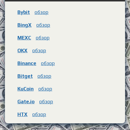
Bybit
обзор
BingX
обзор
MEXC
обзор
OKX
обзор
Binance
обзор
Bitget
обзор
KuCoin
обзор
Gate.io
обзор
HTX
обзор