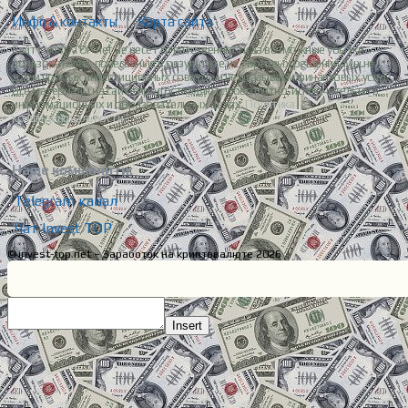
Инфо & контакты
|
Карта сайта
Сайт Invest-TOP.net не несет ответственности за возможные убытки
пользователей, понесенные в результате их торговых решений. Мы не
даем прямых инвестиционных советов и не оказываем финансовых услуг.
Все материалы на сайте предоставляются бесплатно, исключительно в
информационных и образовательных целях.
Политика
конфиденциальности.
Наше комьюнити:
Telegram канал
Чат Invest TOP
© invest-top.net – Заработок на криптовалюте 2026
Insert