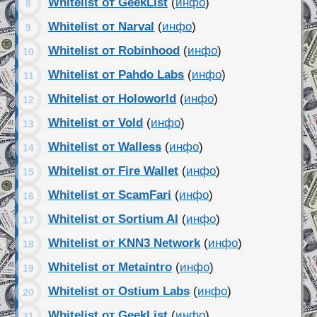
Whitelist от GeekList
(
инфо
)
Whitelist от Narval
(
инфо
)
Whitelist от Robinhood
(
инфо
)
Whitelist от Pahdo Labs
(
инфо
)
Whitelist от Holoworld
(
инфо
)
Whitelist от Vold
(
инфо
)
Whitelist от Walless
(
инфо
)
Whitelist от Fire Wallet
(
инфо
)
Whitelist от ScamFari
(
инфо
)
Whitelist от Sortium AI
(
инфо
)
Whitelist от KNN3 Network
(
инфо
)
Whitelist от Metaintro
(
инфо
)
Whitelist от Ostium Labs
(
инфо
)
Whitelist от GeekList
(
инфо
)