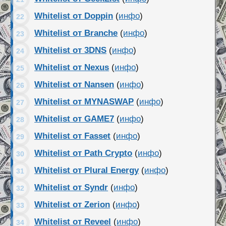
Whitelist от Doppin
(
инфо
)
Whitelist от Branche
(
инфо
)
Whitelist от 3DNS
(
инфо
)
Whitelist от Nexus
(
инфо
)
Whitelist от Nansen
(
инфо
)
Whitelist от MYNASWAP
(
инфо
)
Whitelist от GAME7
(
инфо
)
Whitelist от Fasset
(
инфо
)
Whitelist от Path Crypto
(
инфо
)
Whitelist от Plural Energy
(
инфо
)
Whitelist от Syndr
(
инфо
)
Whitelist от Zerion
(
инфо
)
Whitelist от Reveel
(
инфо
)