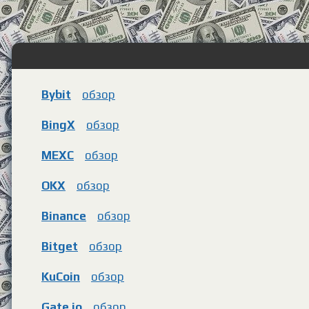
Bybit
обзор
BingX
обзор
MEXC
обзор
OKX
обзор
Binance
обзор
Bitget
обзор
KuCoin
обзор
Gate.io
обзор