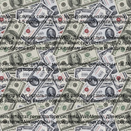
ярная услуга, к сожалению, территориально ограничена, т.
вляет 4-5 процента. Для оказания данной услуги необходим
ичные, а вы переводите ему WMR. Данная услуга тоже имеет
я, т.к. при вводе стандартная комиссия составляет 1-2 пр
ьном обороте вам не придется самому вводить и выводить ден
го используются карты: мобильные телефоны, игры и т.д. 
составляет порядка 1 процента.
ющая никаких дополнительных финансовых вложений. Единс
ектр услуг, используя в своей работе не самое интуитив
В вашу задачу входит обучение использованию программы, 
меть аттестат регистратора системы WebMoney. Для юриди
имателя. Можно открыть юридическое лицо с другой формой