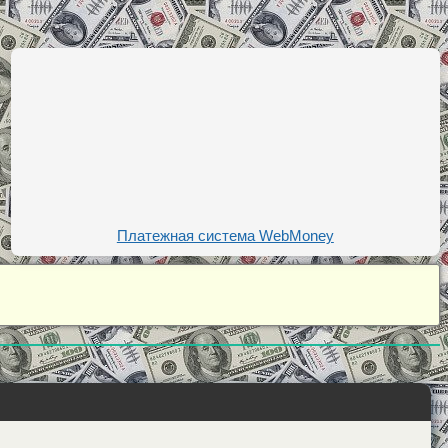
Платежная система WebMoney