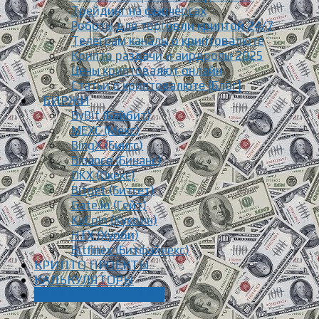
Трейдинг на фьючерсах
Роботы для торговли криптой 24/7
Телеграм каналы о криптовалюте
Крипто раздачи и аирдропы 2025
Цены криптовалют онлайн
Статьи о криптовалюте [Блог]
БИРЖИ
ByBit (Байбит)
MEXC (Мекс)
BingX (Бингс)
Binance (Бинанс)
OKX (Окекс)
Bitget (Битгет)
Gate.io (Гейт)
KuCoin (Кукоин)
HTX (Хуоби)
Bitfinex (Битфайнекс)
КРИПТО ПРОЕКТЫ
КАЛЬКУЛЯТОРЫ
ЗАРАБОТОК ОНЛАЙН