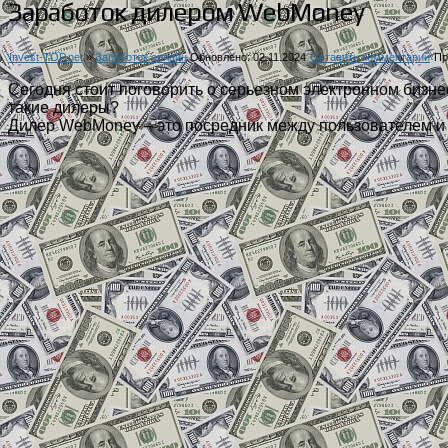
Заработок дилером WebMoney
Invest-TOP.net
»
Заработок онлайн
Обновлено: 02.11.2024
Оставить комментарий
Пр
Сегодня стоит поговорить о серьезном электронном бизн
такие дилеры?
Дилер WebMoney – это посредник между пользователем и с