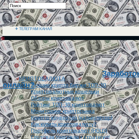
✈ ТЕЛЕГРАМ КАНАЛ
Заработок
КРИПТОВАЛЮТА
онлайн?
Лучшие крипто биржи ТОП-10
Криптовалютные кошельки
Обзоры криптовалют
Рейтинг ТОП-30 криптовалют
Мониторинг крипторынка
Крипто-конвертер (калькулятор)
Как купить криптовалюту?
Портфель криптовалют (HOLD)
Спотовая торговля + стратегия!