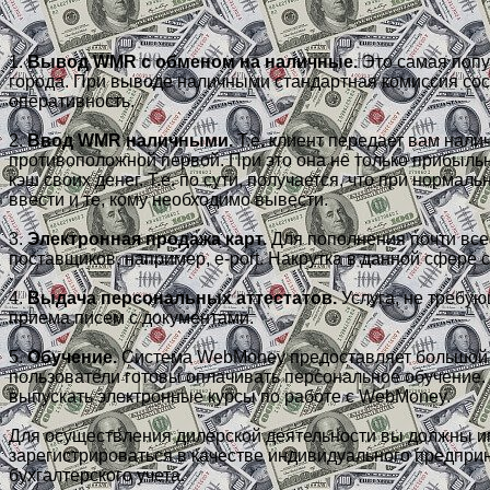
1.
Вывод WMR с обменом на наличные.
Это самая попул
города. При выводе наличными стандартная комиссия соста
оперативность.
2.
Ввод WMR наличными.
Т.е. клиент передает вам нал
противоположной первой. При это она не только прибыльна
кэш своих денег. Т.е. по сути, получается, что при нормал
ввести и те, кому необходимо вывести.
3.
Электронная продажа карт.
Для пополнения почти все
поставщиков, например, e-port. Накрутка в данной сфере 
4.
Выдача персональных аттестатов.
Услуга, не требу
приема писем с документами.
5.
Обучение.
Система WebMoney предоставляет большой сп
пользователи готовы оплачивать персональное обучение. 
выпускать электронные курсы по работе с WebMoney.
Для осуществления дилерской деятельности вы должны и
зарегистрироваться в качестве индивидуального предприн
бухгалтерского учета.