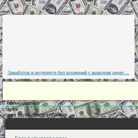
Заработок в интернете без вложений с выводом денег:…
0
комментариев
старее
новее
большинство голосов