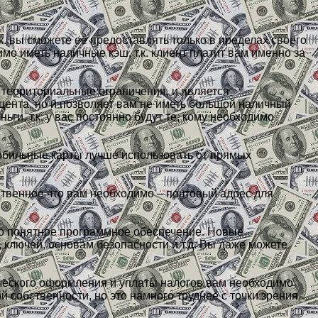
к. вы сможете её предоставлять только в пределах своего
о иметь наличные кэш, т.к. клиент платит вам именно за
 территориальные ограничения, и является
оцента, но и позволяет вам не иметь большой наличный
ьги, т.к. у вас постоянно будут те, кому необходимо
Мобильные карты лучше использовать от прямых
твенное что вам необходимо – почтовый адрес для
но понятное программное обеспечение. Новые
ключей, основам безопасности и т.д. Вы даже можете
ческого оформления и уплаты налогов вам необходимо
 собственности, но это намного труднее с точки зрения