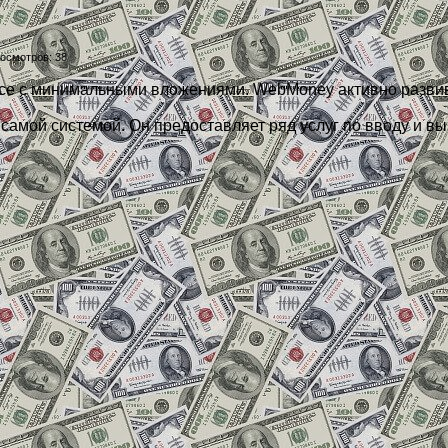
осмотров: 38
есе с минимальными вложениями. WebMoney активно развив
амой системой. Он предоставляет ряд услуг по вводу и выв