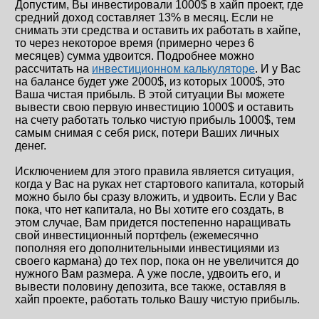
Допустим, Вы инвестировали 1000$ в хайп проект, где
средний доход составляет 13% в месяц. Если не
снимать эти средства и оставить их работать в хайпе,
то через некоторое время (примерно через 6
месяцев) сумма удвоится. Подробнее можно
рассчитать на
инвестиционном калькуляторе
. И у Вас
на балансе будет уже 2000$, из которых 1000$, это
Ваша чистая прибыль. В этой ситуации Вы можете
вывести свою первую инвестицию 1000$ и оставить
на счету работать только чистую прибыль 1000$, тем
самым снимая с себя риск, потери Ваших личных
денег.
Исключением для этого правила является ситуация,
когда у Вас на руках нет стартового капитала, который
можно было бы сразу вложить, и удвоить. Если у Вас
пока, что нет капитала, но Вы хотите его создать, в
этом случае, Вам придется постепенно наращивать
свой инвестиционный портфель (ежемесячно
пополняя его дополнительными инвестициями из
своего кармана) до тех пор, пока он не увеличится до
нужного Вам размера. А уже после, удвоить его, и
вывести половину депозита, все также, оставляя в
хайп проекте, работать только Вашу чистую прибыль.