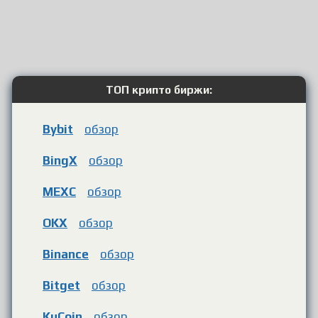
ТОП крипто биржи:
Bybit
обзор
BingX
обзор
MEXC
обзор
OKX
обзор
Binance
обзор
Bitget
обзор
KuCoin
обзор