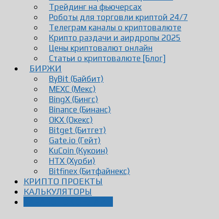
Трейдинг на фьючерсах
Роботы для торговли криптой 24/7
Телеграм каналы о криптовалюте
Крипто раздачи и аирдропы 2025
Цены криптовалют онлайн
Статьи о криптовалюте [Блог]
БИРЖИ
ByBit (Байбит)
MEXC (Мекс)
BingX (Бингс)
Binance (Бинанс)
OKX (Окекс)
Bitget (Битгет)
Gate.io (Гейт)
KuCoin (Кукоин)
HTX (Хуоби)
Bitfinex (Битфайнекс)
КРИПТО ПРОЕКТЫ
КАЛЬКУЛЯТОРЫ
ЗАРАБОТОК ОНЛАЙН