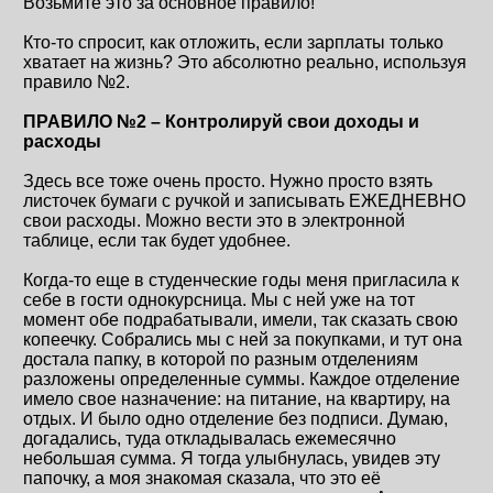
Возьмите это за основное правило!
Кто-то спросит, как отложить, если зарплаты только
хватает на жизнь? Это абсолютно реально, используя
правило №2.
ПРАВИЛО №2 – Контролируй свои доходы и
расходы
Здесь все тоже очень просто. Нужно просто взять
листочек бумаги с ручкой и записывать ЕЖЕДНЕВНО
свои расходы. Можно вести это в электронной
таблице, если так будет удобнее.
Когда-то еще в студенческие годы меня пригласила к
себе в гости однокурсница. Мы с ней уже на тот
момент обе подрабатывали, имели, так сказать свою
копеечку. Собрались мы с ней за покупками, и тут она
достала папку, в которой по разным отделениям
разложены определенные суммы. Каждое отделение
имело свое назначение: на питание, на квартиру, на
отдых. И было одно отделение без подписи. Думаю,
догадались, туда откладывалась ежемесячно
небольшая сумма. Я тогда улыбнулась, увидев эту
папочку, а моя знакомая сказала, что это её