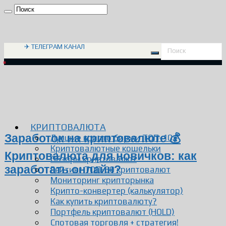
✈ ТЕЛЕГРАМ КАНАЛ
КРИПТОВАЛЮТА
Заработок на криптовалюте 💰
Лучшие крипто биржи ТОП-10
Криптовалютные кошельки
Криптовалюта для новичков: как
Обзоры криптовалют
заработать онлайн?
Рейтинг ТОП-30 криптовалют
Мониторинг крипторынка
Крипто-конвертер (калькулятор)
Как купить криптовалюту?
Портфель криптовалют (HOLD)
Спотовая торговля + стратегия!