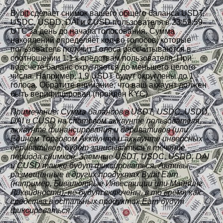
Bybit сделает снимок вашего общего баланса USDT,
USDC, USDD, DAI и CUSD пользователя в 23:59:59
UTC за день до начала голосования. Сумма
накоплений определяет кол-во голосов, которые
пользователь получит. Голоса рассчитываются в
соотношении 1:1 к средствам пользователя. При
подсчёте баланс округляется до меньшего целого
числа. Например, 1,9 USDT будут округлены до 1
голоса. Обратите внимание, что ваш аккаунт должен
быть верифицирован (пройден KYC).
Примечание: Сумма балансов в USDT, USDC, USDD,
DAI и CUSD на спотовом аккаунте пользователя,
аккаунте финансирования и деривативов (или
Едином Торговом Аккаунте и аккаунте инверсных
деривативов) будет записываться в течение
периода снимков. Заемные USDT, USDC, USDD, DAI
и CUSD также будут фиксироваться. Активы,
размещенные в других продуктах Bybit Earn
(например, Бивалютные Инвестиции или Майнинг
Ликвидности), не будут включены, в то время как
средства в остальных продуктах Earn будут
фиксироваться.