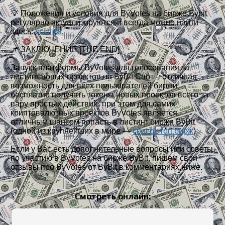
💡
Положения и условия для ByVotes на бирже Bybit
регулярно актуализируются и всегда можно найти
здесь:
ссылка
.
📌 ЗАКЛЮЧЕНИЕ [THE END]
Запуск платформы ByVotes для голосования за
листинг новых проектов на ByBit Спот – отличная
возможность для всех пользователей биржи
бесплатно получать токены новых проектов всего за
пару простых действий, при этом для самих
криптовалютных проектов ByVotes является
отличным шансом попасть в листинг биржи ByBit
(одной из крупнейших в мире —
список топ бирж
).
Если у Вас есть дополнительные вопросы или советы
по участию в ByVotes на бирже ByBit, пишем свои
отзывы про ByVotes от ByBit в комментариях ниже.
Смотреть онлайн: