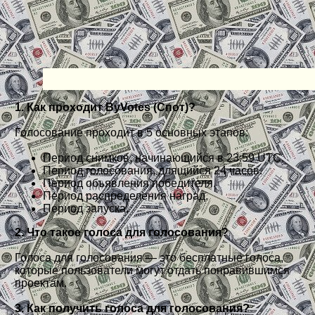
1. Как проходит ByVotes (Спот)?
Голосование проходит в 5 основных этапов:
Период снимков, начинающийся в 23:59 UTC.
Период голосования, длящийся 24 часов.
Период объявления победителя.
Период распределения наград.
Период запуска.
2. Что такое голоса для голосования?
Голоса для голосования — это бесплатные голоса,
которые пользователи могут отдать понравившимся
проектам.
3. Как получить голоса для голосования?