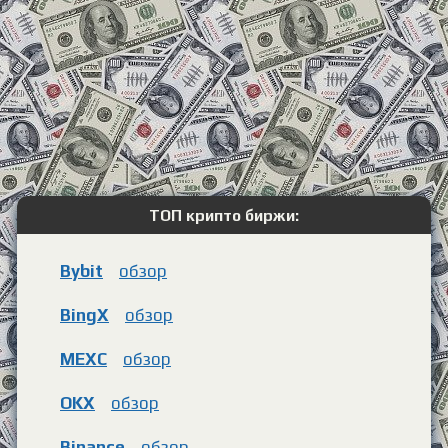
ТОП крипто биржи:
Bybit
обзор
BingX
обзор
MEXC
обзор
OKX
обзор
Binance
обзор