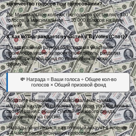
количество голосов при голосовании?
Да. Минимальное количество голосов составляет 100
голосов, а максимальное — 10 000 голосов на один
проект.
8. Как вознаграждается участие в ByVotes (Спот)?
По завершении раунда голосования участники,
проголосовавшие за проект-победитель, разделят
общий призовой фонд по приведённой ниже
формуле:
💸 Награда = Ваши голоса ÷ Общее кол-во
голосов × Общий призовой фонд
Обратите внимание, что максимальная сумма
награды на одного пользователя будет установлена в
соответствии с общей суммой призового фонда,
выделенного на сессию.
Награды зачисляются на спотовый аккаунт в течение
3-4 часов после окончания голосования.