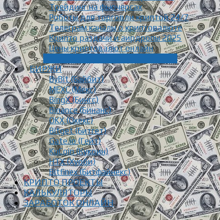
Трейдинг на фьючерсах
Роботы для торговли криптой 24/7
Телеграм каналы о криптовалюте
Крипто раздачи и аирдропы 2025
Цены криптовалют онлайн
Статьи о криптовалюте [Блог]
БИРЖИ
ByBit (Байбит)
MEXC (Мекс)
BingX (Бингс)
Binance (Бинанс)
OKX (Окекс)
Bitget (Битгет)
Gate.io (Гейт)
KuCoin (Кукоин)
HTX (Хуоби)
Bitfinex (Битфайнекс)
КРИПТО ПРОЕКТЫ
КАЛЬКУЛЯТОРЫ
ЗАРАБОТОК ОНЛАЙН