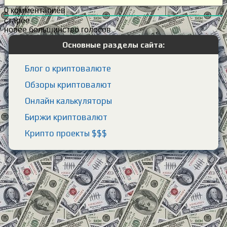
0
комментариев
старее
новее
большинство голосов
Основные разделы сайта:
Блог о криптовалюте
Обзоры криптовалют
Онлайн калькуляторы
Биржи криптовалют
Крипто проекты $$$