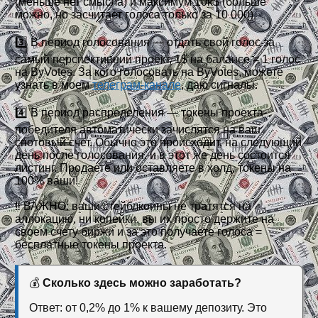
(меньше нет смысла) и максимум 10k$ (больше
можно, но засчитает голоса только за 10 000).
3️⃣ В период голосования — отдать свой голос за
самый перспективний проект, 1$ на балансе = 1 голос
на ByVotes. За кого голосовать на ByVotes, можете
узнать в моем
телеграм-канале
, даю сигналы.
4️⃣ В период распределения — токены проекта-
победителя автоматически зачислятся на ваш
спотовый счет. Обычно это происходит, на следующий
день после голосования, и в этот же день состоится
листинг. Продаете или оставляете в холд, токены на
100% ваши!
‼️ ВАЖНО: ваши стейблкоины не тратятся на
аллокацию, ни копейки, вы их просто держите на
своем счету биржи и за это получаете голоса =
бесплатные токены проекта.
💰
Сколько здесь можно заработать?
Ответ: от 0,2% до 1% к вашему депозиту. Это