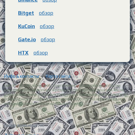
Bitget
обзор
KuCoin
обзор
Gate.io
обзор
HTX
обзор
Инфо & контакты
|
Карта сайта
Сайт Invest-TOP.net не несет ответственности за возможные убытки
пользователей, понесенные в результате их торговых решений. Мы не
даем прямых инвестиционных советов и не оказываем финансовых услуг.
Все материалы на сайте предоставляются бесплатно, исключительно в
информационных и образовательных целях.
Политика
конфиденциальности.
Наше комьюнити: