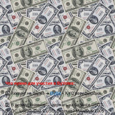
Что нужно для участия в ByVotes:
1️⃣ Аккаунт на бирже ➜
ByBit
+ KYC верификация.
2️⃣ В период снимков — держать на балансе USDT,
USDC, USDD, DAI, CUSD. Сколько? Минимум 100$