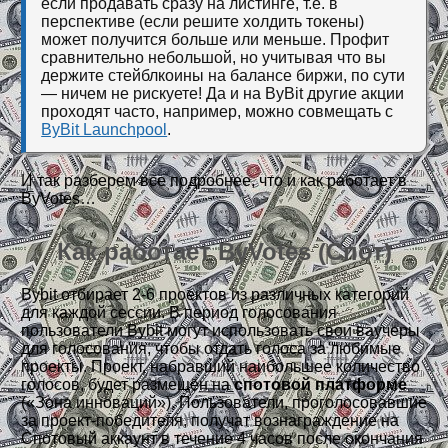
если продавать сразу на листинге, т.е. в
перспективе (если решите холдить токены)
может получится больше или меньше. Профит
сравнительно небольшой, но учитывая что вы
держите стейблкоины на балансе биржи, по сути
— ничем не рискуете! Да и на ByBit другие акции
проходят часто, например, можно совмещать с
ByBit Launchpool
.
И так разберем все подробнее, что и как работает в
ByVotes…
Как работает ByVotes (Спот)
Bybit отбирает 2-6 проектов из различных категорий
для каждой сессии. В период голосования
пользователи Bybit могут использовать свои ваучеры
для голосования, чтобы отдать голоса за любимые
проекты. Проект, набравший наибольшее количество
голосов, будет размещён на
спотовой платформе
(«Зона инноваций»). Пользователи, проголосовавшие
за проект-победителя, получат вознаграждение на
Спотовый аккаунт в течение 4 часов после окончания