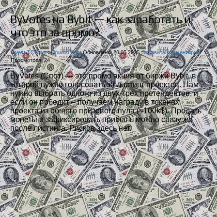
ByVotes на Bybit — как заработать и
что это за промо?
Invest-TOP.net
»
Крипто блог
Обновлено: 26.05.2025
Оставить комментарий
Просмотров: 24
ByVotes (Спот) — это промо акция от биржи Bybit, в
которой нужно голосовать за листинг проектов. Нам
нужно выбрать одного из двух-трех претендентов, и
если он победит – получаем награду в токенах
проекта из общего призового пула (≈100k$). Продать
монеты и зафиксировать прибыль можно сразу же
после листинга. Рисков здесь нет.