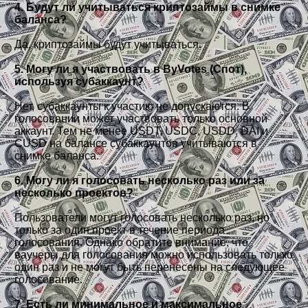
4. Будут ли учитываться криптозаймы в снимке
баланса?
Да, криптозаймы будут учитываться.
5. Могу ли я участвовать в ByVotes (Спот),
используя субаккаунт?
Нет, субаккаунты к участию не допускаются. В
голосовании может участвовать только основной
аккаунт. Тем не менее USDT, USDC, USDD, DAI и
CUSD на балансе субаккаунтов учитываются в
снимке баланса.
6. Могу ли я голосовать несколько раз или за
несколько проектов?
Пользователи могут голосовать несколько раз, но
только за один проект в течение периода
голосования. Однако обратите внимание, что
ваучеры для голосования можно использовать только
один раз и не могут быть перенесены на следующее
голосование.
7. Есть ли минимальное и максимальное