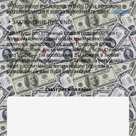
💡
Положения и условия для Bybit Пула регулярно
актуализируются и всегда можно найти здесь:
ссылка
.
📌 ЗАКЛЮЧЕНИЕ [THE END]
Bybit Пул – это отличный способ познакомиться с
большим количеством новых криптовалютных
токенов и заработать на этом! Призовой фонд
привлекателен, риски минимальны, а если стейкать
суто USDT — так вообще нет. Вы можете в любое
время отменить размещение активов, а весь доход
будет рассчитан соответствующим образом и
возвращён на ваш Bybit Earn аккаунт.
Смотреть онлайн: