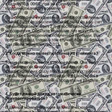
ежедневно в 00:00 утра по всемирному
координированному времени.
Ваш последний ежедневный доход и поставленные
токены будут автоматически зачислены на ваш счет
финансирования через 2 дня после окончания
мероприятия. Обратите внимание, что могут быть
задержки с зачислением полученной прибыли. Вы
получите доход только в том случае, если он больше
или равен эквиваленту 0,01$.
3. Когда можно вывести токены из стейкинга?
Токены можно вывести в любое время. Они будут
автоматически зачислены на ваш Аккаунт
финансирования сразу после вывода из стейкинга.
Чтобы отменить ставку, перейдите в Launchpool в
разделе «Инвестированные продукты» в разделе
«Earn».
4. Будет ли мой доход автоматически
реинвестироваться?
В данный момент функция автоматического
реинвестирования суточного дохода не реализована.