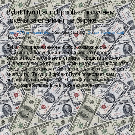
Bybit Пул (Launchpool) — получаем
токены за стейкинг на бирже
Invest-TOP.net
»
Крипто блог
Обновлено: 01.11.2024
Оставить комментарий
Просмотров: 96
Bybit Пул предоставляет собой возможность
стейкинга и получения токенов нового проекта
бесплатно. Внесенные в стейкинг средства можно
вывести в любое время, а сами награды начисляются
ежедневно на аккаунт Финансирования (тоже можете
выводить). Текущий проект Пула позволяет вам
добавлять в стейкинг USDT и/или токен проекта,
чтобы зарабатывать % в токенах проекта.