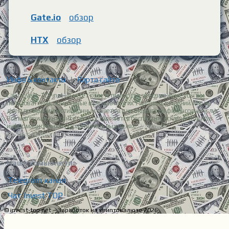
Gate.io
обзор
HTX
обзор
Инфо & контакты
|
Карта сайта
Сайт Invest-TOP.net не несет ответственности за возможные убытки
пользователей, понесенные в результате их торговых решений. Мы не
даем прямых инвестиционных советов и не оказываем финансовых услуг.
Все материалы на сайте предоставляются бесплатно, исключительно в
информационных и образовательных целях.
Политика
конфиденциальности.
Наше комьюнити:
Telegram канал
Чат Invest TOP
© invest-top.net – Заработок на криптовалюте 2026