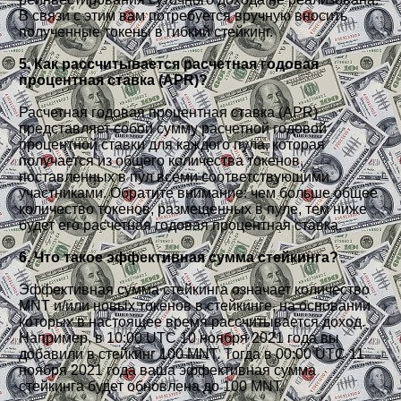
В связи с этим вам потребуется вручную вносить
полученные токены в гибкий стейкинг.
5. Как рассчитывается расчетная годовая
процентная ставка (APR)?
Расчетная годовая процентная ставка (APR)
представляет собой сумму расчетной годовой
процентной ставки для каждого пула, которая
получается из общего количества токенов,
поставленных в пул всеми соответствующими
участниками. Обратите внимание: чем больше общее
количество токенов, размещенных в пуле, тем ниже
будет его расчетная годовая процентная ставка.
6. Что такое эффективная сумма стейкинга?
Эффективная сумма стейкинга означает количество
MNT и/или новых токенов в стейкинге, на основании
которых в настоящее время рассчитывается доход.
Например, в 10:00 UTC 10 ноября 2021 года вы
добавили в стейкинг 100 MNT. Тогда в 00:00 UTC 11
ноября 2021 года ваша эффективная сумма
стейкинга будет обновлена до 100 MNT.