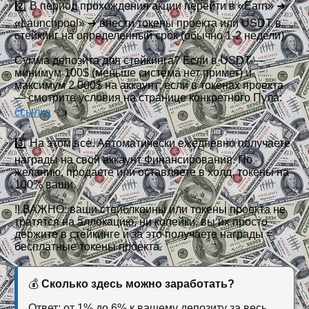
2️⃣ В период прохождения акции перейти в «Earn» ➜
«Launchpool» ➜ внести токены проекта или USDT в
стейкинг на определенный срок (обычно 1-2 недели).
Сумма депозита для стейкинга? Если в USDT —
минимум 100$ (меньше система нет примет) и
максимум 2 000$ на аккаунт; если в токенах проекта
— смотрите условия на странице конкретного Пула:
ссылка
👈
3️⃣ На этом все. Автоматически ежедневно получаете
награды на свой аккаунт Финансирования. По
желанию, продаете или оставляете в холд, токены на
100% ваши.
‼️ ВАЖНО: ваши стейблкоины или токены проекта не
тратятся на аллокацию, ни копейки, вы их просто
держите в стейкинге и за это получаете награды =
бесплатные токены проекта.
💰
Сколько здесь можно заработать?
Ответ: от 1% до 6% к вашему депозиту за весь