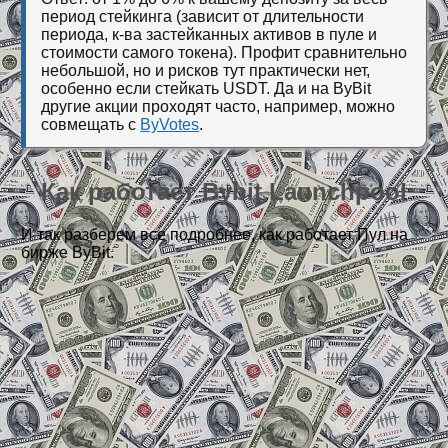
период стейкинга (зависит от длительности
периода, к-ва застейканных активов в пуле и
стоимости самого токена). Профит сравнительно
небольшой, но и рисков тут практически нет,
особенно если стейкать USDT. Да и на ByBit
другие акции проходят часто, например, можно
совмещать с
ByVotes
.
Как работает Bybit Launchpool
И так разберем все подробнее, как работает Пул на
бирже ByBit.