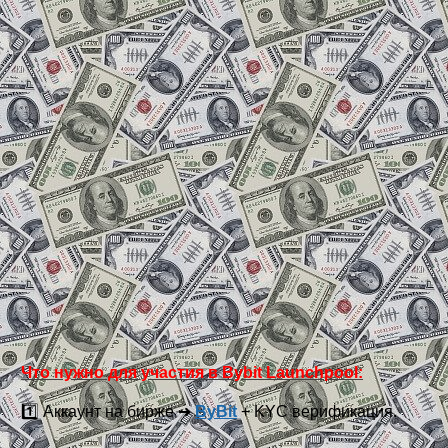
Что нужно для участия в Bybit Launchpool:
1️⃣ Аккаунт на бирже ➜
ByBit
+ KYC верификация.