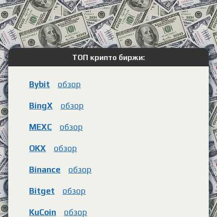
ТОП крипто биржи:
Bybit
обзор
BingX
обзор
MEXC
обзор
OKX
обзор
Binance
обзор
Bitget
обзор
KuCoin
обзор