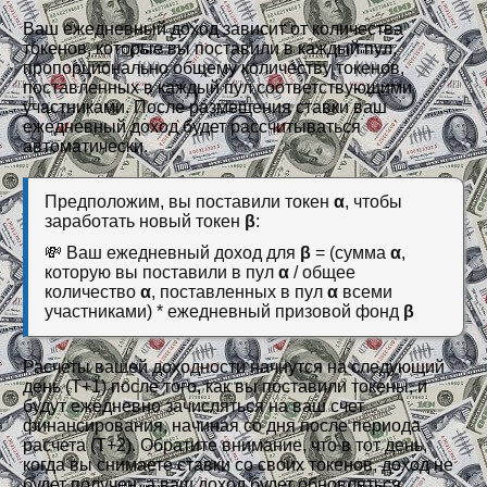
Ваш ежедневный доход зависит от количества
токенов, которые вы поставили в каждый пул,
пропорционально общему количеству токенов,
поставленных в каждый пул соответствующими
участниками. После размещения ставки ваш
ежедневный доход будет рассчитываться
автоматически.
Предположим, вы поставили токен
α
, чтобы
заработать новый токен
β
:
💸 Ваш ежедневный доход для
β
= (сумма
α
,
которую вы поставили в пул
α
/ общее
количество
α
, поставленных в пул
α
всеми
участниками) * ежедневный призовой фонд
β
Расчеты вашей доходности начнутся на следующий
день (T+1) после того, как вы поставили токены, и
будут ежедневно зачисляться на ваш счет
финансирования, начиная со дня после периода
расчета (T+2). Обратите внимание, что в тот день,
когда вы снимаете ставки со своих токенов, доход не
будет получен, а ваш доход будет обновляться