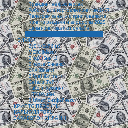
Трейдинг на фьючерсах
Роботы для торговли криптой 24/7
Телеграм каналы о криптовалюте
Крипто раздачи и аирдропы 2025
Цены криптовалют онлайн
Статьи о криптовалюте [Блог]
БИРЖИ
ByBit (Байбит)
MEXC (Мекс)
BingX (Бингс)
Binance (Бинанс)
OKX (Окекс)
Bitget (Битгет)
Gate.io (Гейт)
KuCoin (Кукоин)
HTX (Хуоби)
Bitfinex (Битфайнекс)
КРИПТО ПРОЕКТЫ
КАЛЬКУЛЯТОРЫ
ЗАРАБОТОК ОНЛАЙН