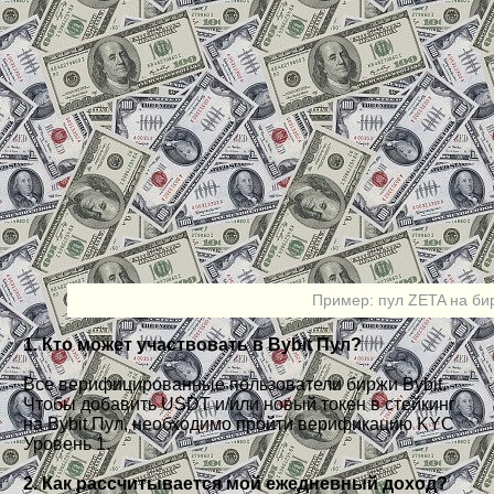
Пример: пул ZETA на бир
1. Кто может участвовать в Bybit Пул?
Все верифицированные пользователи биржи Bybit.
Чтобы добавить USDT и/или новый токен в стейкинг
на Bybit Пул, необходимо пройти верификацию KYC
Уровень 1.
2. Как рассчитывается мой ежедневный доход?