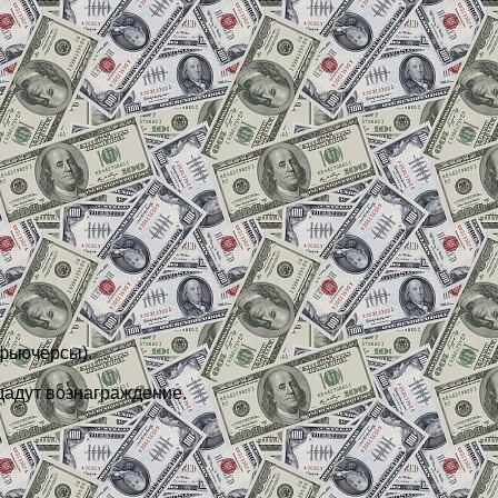
фьючерсы).
ыдадут вознаграждение.