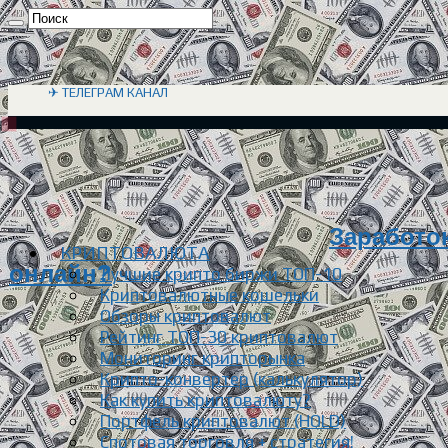
✈ ТЕЛЕГРАМ КАНАЛ
Заработок
КРИПТОВАЛЮТА
онлайн?
Лучшие крипто биржи ТОП-10
Криптовалютные кошельки
Обзоры криптовалют
Рейтинг ТОП-30 криптовалют
Мониторинг крипторынка
Крипто-конвертер (калькулятор)
Как купить криптовалюту?
Портфель криптовалют (HOLD)
Спотовая торговля + стратегия!