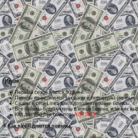
ℹ️
Инфо:
Первый сезон длится 90 дней.
Поинты начисляются за свапы и перпетулы (вечные 
Свапы в сети Linea дают дополнительные бонусы.
Все поинты будут учтены в конце сезона, и за них в
Код для 250 free поинтов:
AQYSMS
⛏️
Как начисляются поинты: