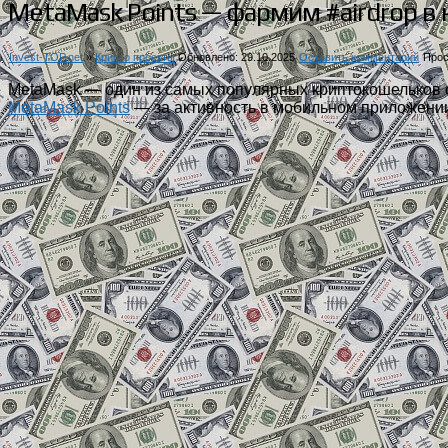
MetaMask Points — фармим #airdrop в
Invest-TOP.net
»
Крипто проекты
Обновлено: 29.10.2025
Оставить комментарий
Прос
MetaMask — один из самых популярных криптокошельков о
MetaMask Points
— за активность в мобильном приложении