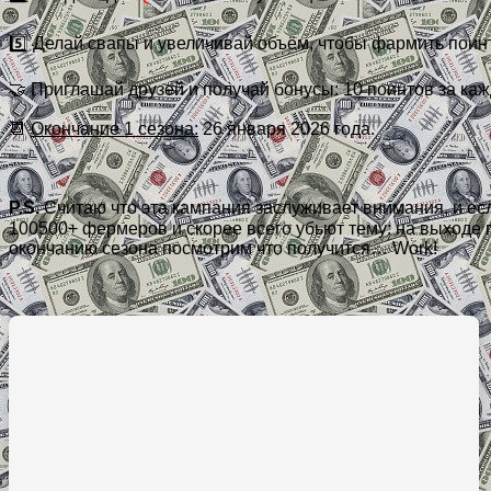
5️⃣ Делай свапы и увеличивай объём, чтобы фармить поин
🤝 Приглашай друзей и получай бонусы: 10 поинтов за ка
📆
Окончание 1 сезона:
26 января 2026 года.
P.S.
Считаю что эта кампания заслуживает внимания, и если
100500+ фермеров и скорее всего убьют тему: на выходе п
окончанию сезона посмотрим что получится… Work!