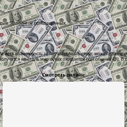
ты.
ждые 50 поинтов приглашенных.
 есть возможность то поучаствовать стоит, может даже с не
олучится не столь много, как ожидается (как обычно 😅). 
Смотреть онлайн: