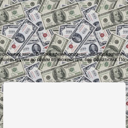
скольких акков. В то же время, осознаю, что сюда залетят
В общем, крутим по своим возможностям, без фанатизма. По