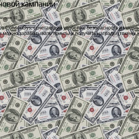
 новой кампании
мотров: 87
т ConsenSys, сочетающий удобство, безопасность и мощный
 можно зарабатывать поинты и получить награды (токены 