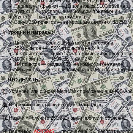
Свапы — 80 поинтов за каждые $100 объёма.
Перпетулы (фьючи) — 10 поинтов за $100 объёма.
Буст x1.5 — за свапы в мобильном приложении.
Буст x2 — за свапы в сети Linea.
Бонус 250 поинтов — за прошлые сделки от $1250.
🥇
Уровни и награды:
1k поинтов — дроп $LINEA по итогам сезона.
25k поинтов — +50% к поинтам на 24 ч.
50k поинтов — скидка 50% на комиссии перпов (не ве
100k поинтов — +50% буст на 72 ч.
1M поинтов — скидка 65% на комиссии (не везде).
5M поинтов — металлическая карта MetaMask (ограни
✅
ЧТО ДЕЛАТЬ:
1️⃣ Установи или обнови MetaMask приложение на iOS/And
2️⃣ В приложении открой вкладку «Награды».
3️⃣ Нажми «Получите 250 баллов» и пропусти обучение.
4️⃣ Введи код:
AQYSMS
← получи еще 250 бесплатных пои