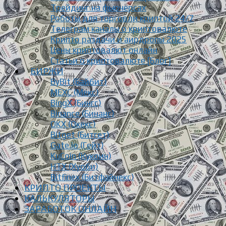
Трейдинг на фьючерсах
Роботы для торговли криптой 24/7
Телеграм каналы о криптовалюте
Крипто раздачи и аирдропы 2025
Цены криптовалют онлайн
Статьи о криптовалюте [Блог]
БИРЖИ
ByBit (Байбит)
MEXC (Мекс)
BingX (Бингс)
Binance (Бинанс)
OKX (Окекс)
Bitget (Битгет)
Gate.io (Гейт)
KuCoin (Кукоин)
HTX (Хуоби)
Bitfinex (Битфайнекс)
КРИПТО ПРОЕКТЫ
КАЛЬКУЛЯТОРЫ
ЗАРАБОТОК ОНЛАЙН