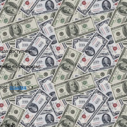
зде доступно).
чено по регионам).
roid:
ссылка
👈
нтов 🎁